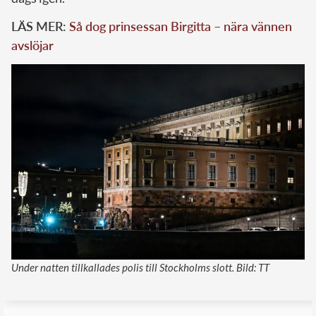
LÄS MER:
Så dog prinsessan Birgitta – nära vännen
avslöjar
Under natten tillkallades polis till Stockholms slott. Bild: TT