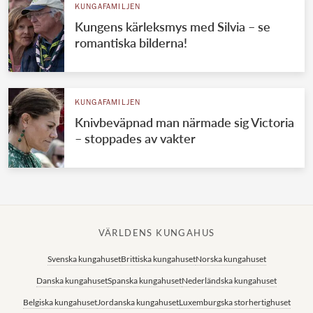
KUNGAFAMILJEN
Kungens kärleksmys med Silvia – se
romantiska bilderna!
KUNGAFAMILJEN
Knivbeväpnad man närmade sig Victoria
– stoppades av vakter
VÄRLDENS KUNGAHUS
Svenska kungahuset
Brittiska kungahuset
Norska kungahuset
Danska kungahuset
Spanska kungahuset
Nederländska kungahuset
Belgiska kungahuset
Jordanska kungahuset
Luxemburgska storhertighuset