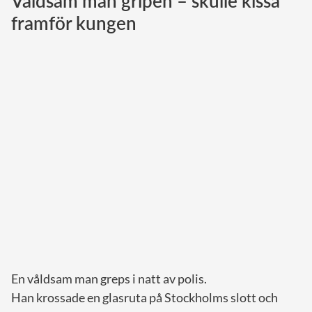
Våldsam man gripen – skulle kissa
framför kungen
Norska kungahuset
Danska kungahuset
Spanska kungahuset
Nederländska kungahuset
Belgiska kungahuset
Jordanska kungahuset
Luxemburgska storhertighuset
Japanska kejsarhuset
Thailändska kungahuset
Marockanska kungahuset
Monacos furstehus
En våldsam man greps i natt av polis.
Han krossade en glasruta på Stockholms slott och