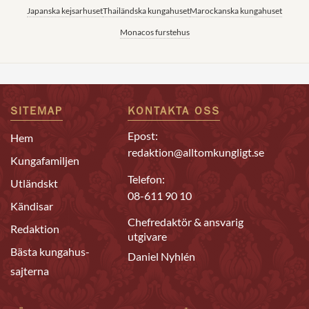
Japanska kejsarhuset
Thailändska kungahuset
Marockanska kungahuset
Monacos furstehus
SITEMAP
KONTAKTA OSS
Epost:
Hem
redaktion@alltomkungligt.se
Kungafamiljen
Telefon:
Utländskt
08-611 90 10
Kändisar
Chefredaktör & ansvarig
Redaktion
utgivare
Bästa kungahus-
Daniel Nyhlén
sajterna