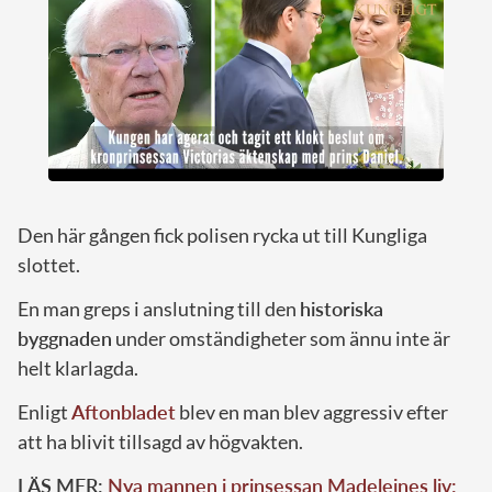
Den här gången fick polisen rycka ut till Kungliga
slottet.
En man greps i anslutning till den
historiska
byggnaden
under omständigheter som ännu inte är
helt klarlagda.
Enligt
Aftonbladet
blev en man blev aggressiv efter
att ha blivit tillsagd av högvakten.
LÄS MER:
Nya mannen i prinsessan Madeleines liv: