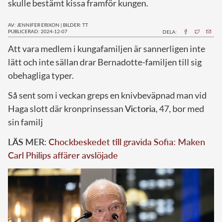
skulle bestämt kissa framför kungen.
AV: JENNIFER ERIXON
|
BILDER: TT
PUBLICERAD: 2024-12-07
DELA:
A
tt vara medlem i kungafamiljen är sannerligen inte
lätt och inte sällan drar Bernadotte-familjen till sig
obehagliga typer.
Så sent som i veckan greps en knivbeväpnad man vid
Haga slott där kronprinsessan
Victoria
, 47, bor med
sin familj
LÄS MER:
Chockbeskedet till gravida Sofia: Maken
Carl Philips affärer avslöjade