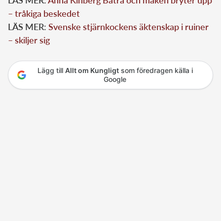
LÄS MER:
Anna Kinberg Batra och maken bryter upp
– tråkiga beskedet
LÄS MER:
Svenske stjärnkockens äktenskap i ruiner
– skiljer sig
Lägg till
Allt om Kungligt
som föredragen källa i
Google