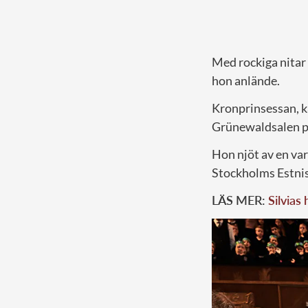
Med rockiga nitar 
hon anlände.
Kronprinsessan, k
Grünewaldsalen p
Hon njöt av en var
Stockholms Estnisk
LÄS MER:
Silvias