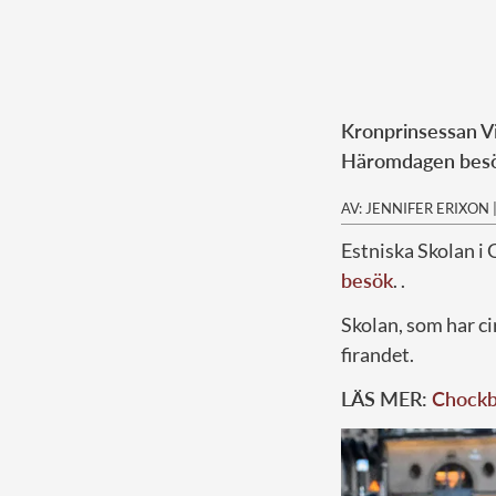
Kronprinsessan Vi
Häromdagen besök
AV: JENNIFER ERIXON
Estniska Skolan i 
besök
. .
Skolan, som har ci
firandet.
LÄS MER:
Chockbi