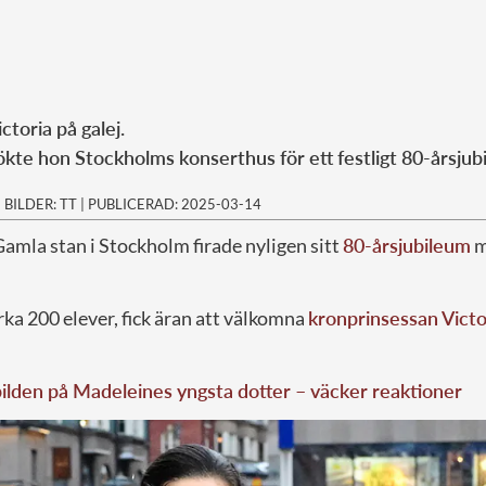
ctoria på galej.
te hon Stockholms konserthus för ett festligt 80-årsjub
|
BILDER: TT
|
PUBLICERAD: 2025-03-14
Gamla stan i Stockholm firade nyligen sitt
80-årsjubileum
m
rka 200 elever, fick äran att välkomna
kronprinsessan Victo
lden på Madeleines yngsta dotter – väcker reaktioner