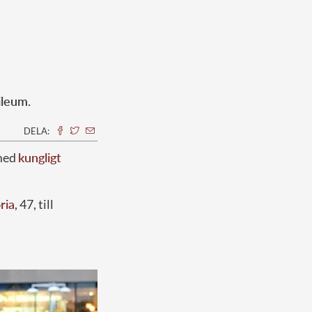
ileum.
DELA:
ed
kungligt
ria
, 47, till