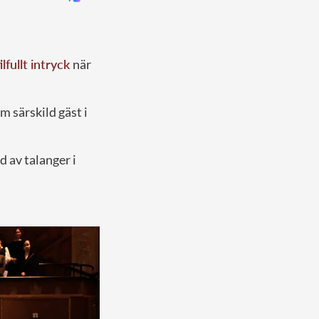
ilfullt intryck
när
m särskild gäst i
 av talanger i