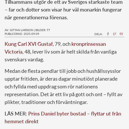
Tillsammans utgör de ett av Sveriges starkaste team
– far och dotter som visar hur väl monarkin fungerar
när generationerna förenas.
AV: GITTAN LARSSON
|
BILDER: TT
PUBLICERAD: 2025-09-09
DELA:
Kung Carl XVI Gustaf
, 79, och
kronprinsessan
Victoria
, 48, lever liv som är helt skilda från vanliga
svenskars vardag.
Medan de flesta pendlar till jobb och hushållssysslor
upptar fritiden, är deras dagar minutiöst planerade
och fyllda med uppdrag som rör nationens
representation. Det är ett liv på gott och ont – fyllt av
plikter, traditioner och förväntningar.
LÄS MER:
Prins Daniel byter bostad – flyttar ut från
hemmet direkt