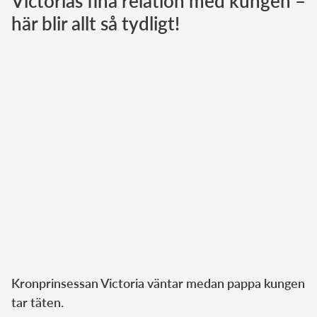
Victorias fina relation med kungen –
här blir allt så tydligt!
Norska kungahuset
Danska kungahuset
Spanska kungahuset
Nederländska kungahuset
Belgiska kungahuset
Jordanska kungahuset
Luxemburgska storhertighuset
Japanska kejsarhuset
Thailändska kungahuset
Marockanska kungahuset
Monacos furstehus
Kronprinsessan Victoria väntar medan pappa kungen
tar täten.