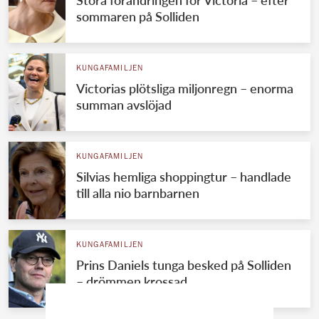
Stora förändringen för Victoria – efter
sommaren på Solliden
KUNGAFAMILJEN
Victorias plötsliga miljonregn – enorma
summan avslöjad
KUNGAFAMILJEN
Silvias hemliga shoppingtur – handlade
till alla nio barnbarnen
KUNGAFAMILJEN
Prins Daniels tunga besked på Solliden
– drömmen krossad