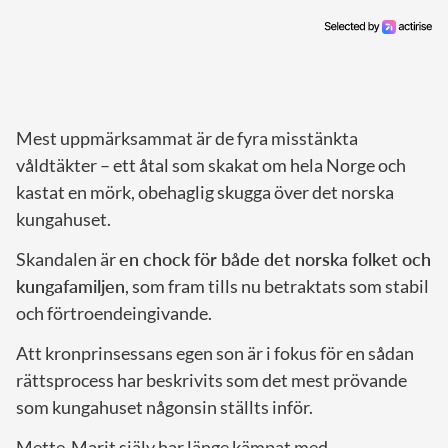
Mest uppmärksammat är de fyra misstänkta
våldtäkter – ett åtal som skakat om hela Norge och
kastat en mörk, obehaglig skugga över det norska
kungahuset.
Skandalen är
en chock för både det norska folket och
kungafamiljen
, som fram tills nu betraktats som stabil
och förtroendeingivande.
Att kronprinsessans egen son är i fokus för en sådan
rättsprocess har beskrivits som det mest prövande
som kungahuset någonsin ställts inför.
Mette-Marit själv har länge kämpat med