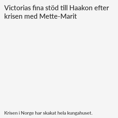
Victorias fina stöd till Haakon efter
Norska kungahuset
krisen med Mette-Marit
Danska kungahuset
Spanska kungahuset
Nederländska kungahuset
Belgiska kungahuset
Jordanska kungahuset
Luxemburgska storhertighuset
Japanska kejsarhuset
Thailändska kungahuset
Marockanska kungahuset
Monacos furstehus
Krisen i Norge har skakat hela kungahuset.