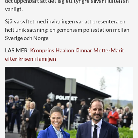
det uppenbart att
det låg ett tyngre allvar i luften
än
vanligt.
Själva syftet med invigningen var att presentera en
helt unik satsning: en gemensam polisstation mellan
Sverige och Norge.
LÄS MER:
Kronprins Haakon lämnar Mette-Marit
efter krisen i familjen