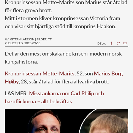
Kronprinsessan Mette-Marits son Marius står åtalad
för flera grova brott.
Mitt i stormen kliver kronprinsessan Victoria fram
och visar sitt hjärtliga stöd till kronprins Haakon.
AV: GITTAN LARSSON
|
BILDER: TT
PUBLICERAD: 2025-09-10
DELA:
Det är den mest omskakande krisen i modern norsk
kungahistoria.
Kronprinsessan Mette-Marits
, 52, son
Marius Borg
Høiby
, 28, står åtalad för flera allvarliga brott.
LÄS MER:
Misstankarna om Carl Philip och
barnflickorna – allt bekräftas