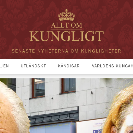
SENASTE NYHETERNA OM KUNGLIGHETER
LJEN
UTLÄNDSKT
KÄNDISAR
VÄRLDENS KUNGA