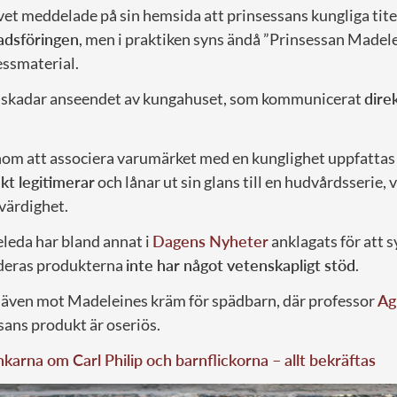
et meddelade på sin hemsida att prinsessans kungliga tit
adsföringen
, men i praktiken syns ändå ”Prinsessan Madelein
ssmaterial.
skadar anseendet av kungahuset, som kommunicerat
dire
om att associera varumärket med en kunglighet uppfattas 
kt legitimerar
och lånar ut sin glans till en hudvårdsserie, 
värdighet.
eda har bland annat i
Dagens Nyheter
anklagats för att 
 deras produkterna
inte har något vetenskapligt stöd
.
ik även mot Madeleines kräm för spädbarn, där professor
Ag
sans produkt är oseriös.
karna om Carl Philip och barnflickorna – allt bekräftas