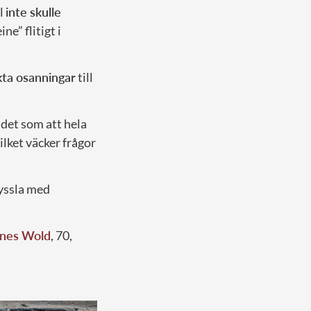
el
inte skulle
e” flitigt i
kta osanningar
till
det som att hela
vilket väcker frågor
syssla med
nes Wold
, 70,