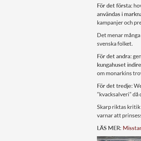
För det första:
hov
användas i markn
kampanjer och pre
Det menar många 
svenska folket.
För det andra:
gen
kungahuset indire
om monarkins tro
För det tredje:
Wel
”kvacksalveri” då
Skarp riktas krit
varnar att prinses
LÄS MER:
Misstan