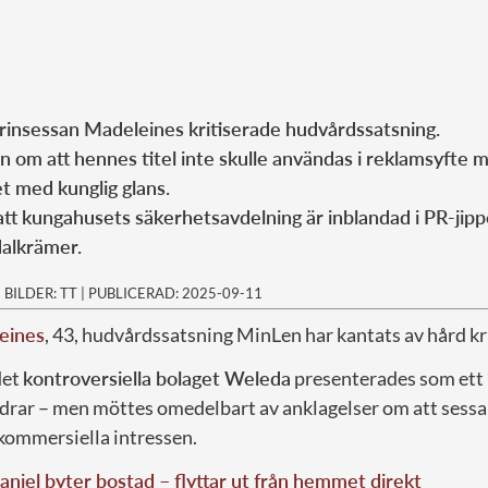
prinsessan Madeleines kritiserade hudvårdssatsning.
en om att hennes titel inte skulle användas i reklamsyfte 
 med kunglig glans.
att kungahusets säkerhetsavdelning är inblandad i PR-jipp
dalkrämer.
|
BILDER: TT
|
PUBLICERAD: 2025-09-11
eines
, 43, hudvårdssatsning MinLen har kantats av hård kri
det
kontroversiella bolaget Weleda
presenterades som ett 
drar – men möttes omedelbart av anklagelser om att sessa
 kommersiella intressen.
aniel byter bostad – flyttar ut från hemmet direkt