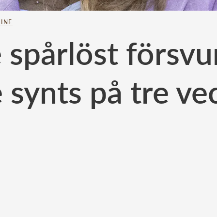
INE
 spårlöst försvu
e synts på tre ve