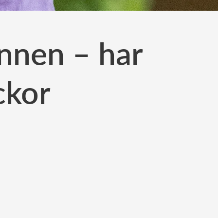
nnen – har
ckor