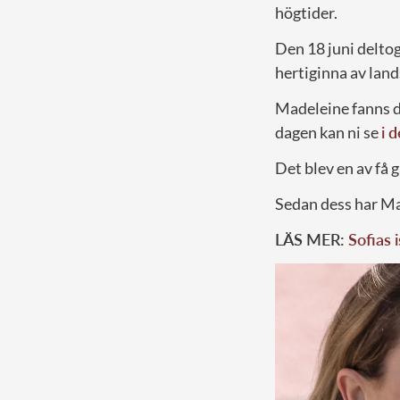
högtider.
Den 18 juni deltog
hertiginna av land
Madeleine fanns d
dagen kan ni se
i 
Det blev en av få 
Sedan dess har Mad
LÄS MER:
Sofias 