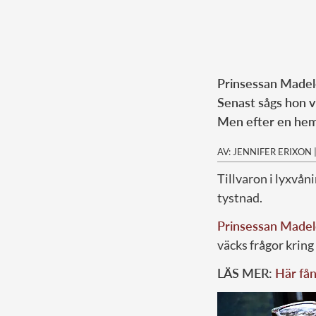
Prinsessan Madelei
Senast sågs hon v
Men efter en heml
AV: JENNIFER ERIXON
Tillvaron i lyxvåni
tystnad.
Prinsessan Madel
väcks frågor kring 
LÄS MER:
Här fån