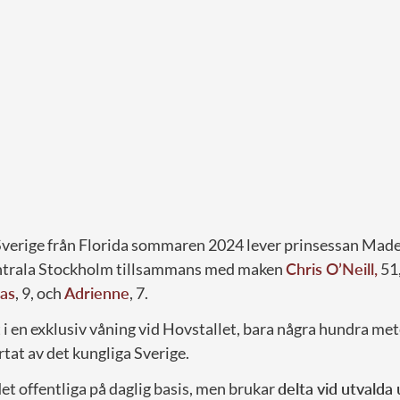
l Sverige från Florida sommaren 2024 lever prinsessan Made
centrala Stockholm tillsammans med maken
Chris O’Neill,
51,
las
, 9, och
Adrienne
, 7.
 i en exklusiv våning vid Hovstallet, bara några hundra met
ärtat av det kungliga Sverige.
det offentliga på daglig basis, men brukar
delta vid utvalda