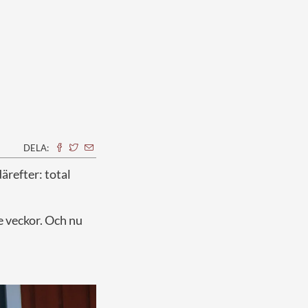
DELA:
därefter: total
re veckor. Och nu