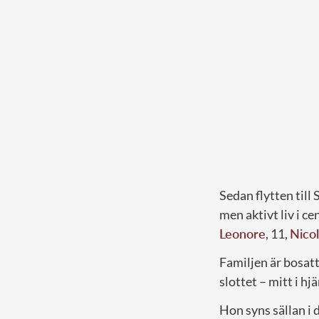
Sedan flytten til
men aktivt liv i 
Leonore
, 11,
Nico
Familjen är bosatt
slottet – mitt i hj
Hon syns sällan i 