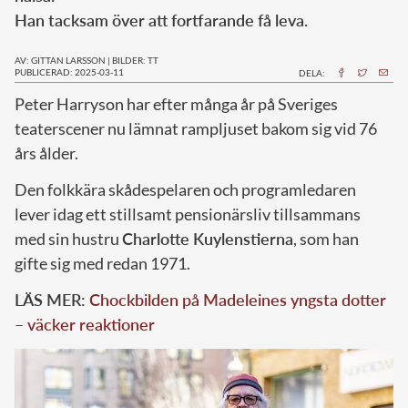
Han tacksam över att fortfarande få leva.
AV: GITTAN LARSSON
|
BILDER: TT
PUBLICERAD: 2025-03-11
DELA:
Peter Harryson har efter många år på Sveriges
teaterscener nu lämnat rampljuset bakom sig vid 76
års ålder.
Den folkkära skådespelaren och programledaren
lever idag ett stillsamt pensionärsliv tillsammans
med sin hustru
Charlotte Kuylenstierna
, som han
gifte sig med redan 1971.
LÄS MER:
Chockbilden på Madeleines yngsta dotter
– väcker reaktioner