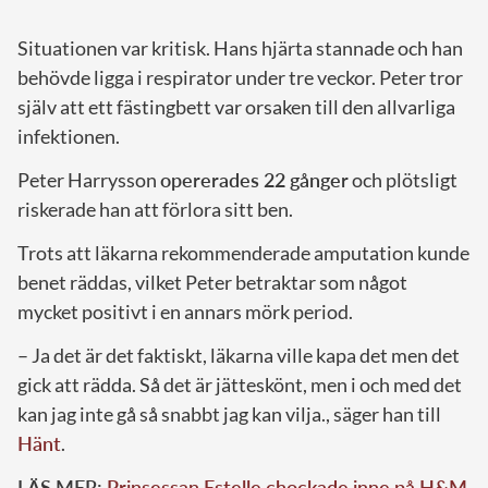
Situationen var kritisk. Hans hjärta stannade och han
behövde ligga i respirator under tre veckor. Peter tror
själv att ett fästingbett var orsaken till den allvarliga
infektionen.
Peter Harrysson
opererades 22 gånger
och plötsligt
riskerade han att förlora sitt ben.
Trots att läkarna rekommenderade amputation kunde
benet räddas, vilket Peter betraktar som något
mycket positivt i en annars mörk period.
– Ja det är det faktiskt, läkarna ville kapa det men det
gick att rädda. Så det är jätteskönt, men i och med det
kan jag inte gå så snabbt jag kan vilja., säger han till
Hänt
.
LÄS MER:
Prinsessan Estelle chockade inne på H&M