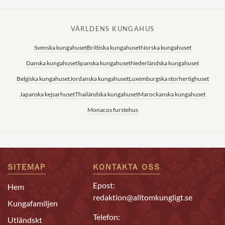
VÄRLDENS KUNGAHUS
Svenska kungahuset
Brittiska kungahuset
Norska kungahuset
Danska kungahuset
Spanska kungahuset
Nederländska kungahuset
Belgiska kungahuset
Jordanska kungahuset
Luxemburgska storhertighuset
Japanska kejsarhuset
Thailändska kungahuset
Marockanska kungahuset
Monacos furstehus
SITEMAP
KONTAKTA OSS
Epost:
Hem
redaktion@alltomkungligt.se
Kungafamiljen
Telefon:
Utländskt