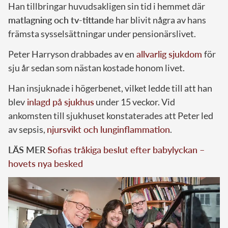
Han tillbringar huvudsakligen sin tid i hemmet där
matlagning och tv-tittande
har blivit några av hans
främsta sysselsättningar under pensionärslivet.
Peter Harryson drabbades av en
allvarlig sjukdom
för
sju år sedan som nästan kostade honom livet.
Han insjuknade i högerbenet, vilket ledde till att han
blev
inlagd på sjukhus
under 15 veckor. Vid
ankomsten till sjukhuset konstaterades att Peter led
av sepsis,
njursvikt och lunginflammation
.
LÄS MER
Sofias tråkiga beslut efter babylyckan –
hovets nya besked