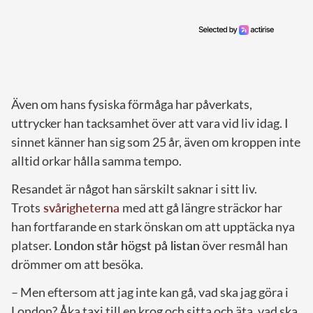
Även om hans fysiska förmåga har påverkats,
uttrycker han tacksamhet över att vara vid liv idag. I
sinnet känner han sig som 25 år, även om kroppen inte
alltid orkar hålla samma tempo.
Resandet är något han särskilt saknar i sitt liv.
Trots
svårigheterna
med att gå längre sträckor har
han fortfarande en stark önskan om att upptäcka nya
platser.
London
står högst på listan
över resmål han
drömmer om att besöka.
– Men eftersom att jag inte kan gå, vad ska jag göra i
London? Åka taxi till en krog och sitta och äta, vad ska