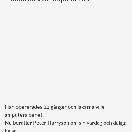
Norska kungahuset
Danska kungahuset
Spanska kungahuset
Nederländska kungahuset
Belgiska kungahuset
Jordanska kungahuset
Luxemburgska storhertighuset
Japanska kejsarhuset
Thailändska kungahuset
Marockanska kungahuset
Han opererades 22 gånger och läkarna ville
Monacos furstehus
amputera benet.
Nu berättar Peter Harryson om sin vardag och dåliga
hälsa.