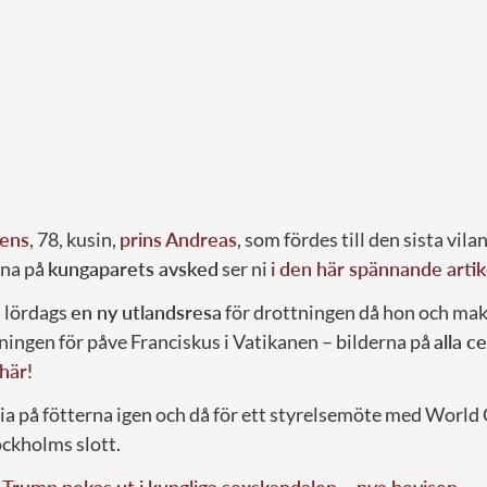
ens
, 78, kusin,
prins Andreas
, som fördes till den sista vila
rna på
kungaparets avsked
ser ni
i den här spännande arti
i lördags
en ny utlandsresa
för drottningen då hon och mak
ningen för påve Franciskus i Vatikanen – bilderna på
alla c
 här!
via på fötterna igen och då för ett styrelsemöte med Worl
ckholms slott.