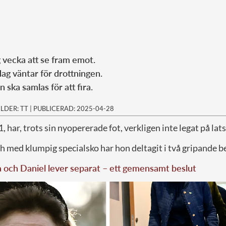
ig vecka att se fram emot.
dag väntar för drottningen.
 ska samlas för att fira.
ILDER: TT
|
PUBLICERAD: 2025-04-28
81, har, trots sin nyopererade fot, verkligen inte legat på lat
h med klumpig specialsko har hon deltagit i två gripande b
a och Daniel lever separat – ett gemensamt beslut