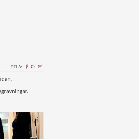
DELA:
sidan.
egravningar.