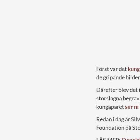
Först var det
kung
de gripande bilde
Därefter blev det 
storslagna begrav
kungaparet
ser ni
Redan i dag är Sil
Foundation på Sto