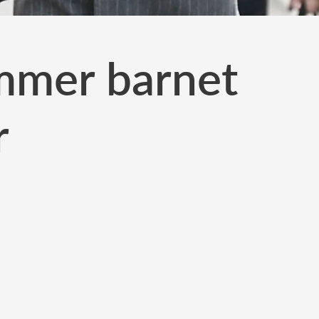
ommer barnet
r