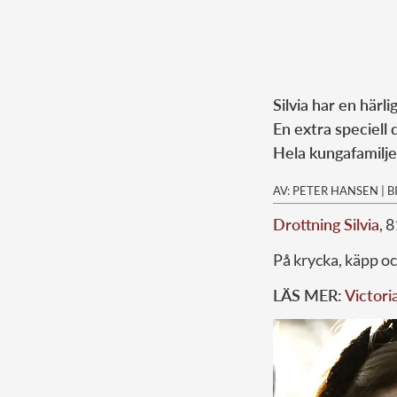
Silvia har en härl
En extra speciell 
Hela kungafamiljen
AV: PETER HANSEN
|
B
Drottning Silvia
, 
På krycka, käpp oc
LÄS MER:
Victori