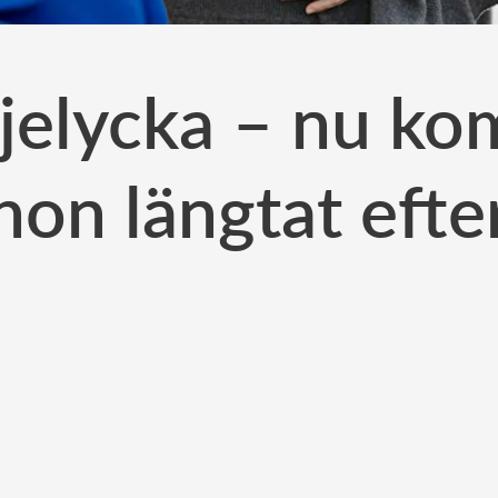
iljelycka – nu k
hon längtat efte