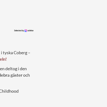
n i tyska Coberg –
keln!
en deltog i den
elebra gäster
och
d Childhood