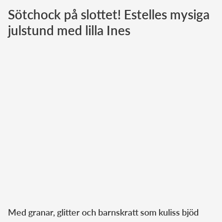
Sötchock på slottet! Estelles mysiga
Norska kungahuset
julstund med lilla Ines
Danska kungahuset
Spanska kungahuset
Nederländska kungahuset
Belgiska kungahuset
Jordanska kungahuset
Luxemburgska storhertighuset
Japanska kejsarhuset
Thailändska kungahuset
Marockanska kungahuset
Monacos furstehus
Med granar, glitter och barnskratt som kuliss bjöd