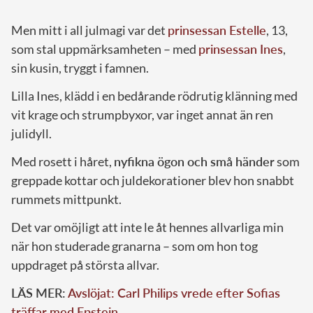
Men mitt i all julmagi var det
prinsessan Estelle
, 13,
som stal uppmärksamheten – med
prinsessan Ines
,
sin kusin, tryggt i famnen.
Lilla Ines, klädd i en bedårande rödrutig klänning med
vit krage och strumpbyxor, var inget annat än ren
julidyll.
Med rosett i håret,
nyfikna ögon och små händer
som
greppade kottar och juldekorationer blev hon snabbt
rummets mittpunkt.
Det var omöjligt att inte le åt hennes allvarliga min
när hon studerade granarna – som om hon tog
uppdraget på största allvar.
LÄS MER:
Avslöjat: Carl Philips vrede efter Sofias
träffar med Epstein