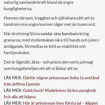
naturlig samlande kraft bland de yngre
kungligheterna.
Hennes närvaro, trygghet och självklara sätt att ta
hand om sina yngre kusiner säger mer än tusen ord.
När drottning Silvia
samlar sina barnbarn
kring
granarna, med stollenkakan nära till hands och julen i
antågande, förmedlas en bild av stabilitet och
familjevärden.
Det är lågmält, äkta – och precis den sorts julmagi
som kungafamiljen vet att vi älskar att se.
LÄS MER:
Därför vägrar prinsessan Sofia ta avstånd
från Jeffrey Epstein
LÄS MER:
Guldchock! Madeleines läckra panglook
fick alla att häpna
LÄS MER:
Här är prinsessan Ines första jul – klippet