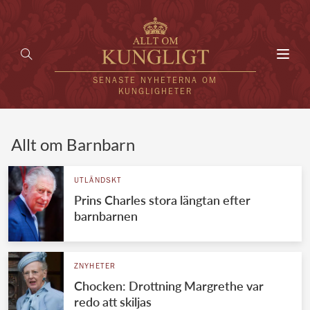
Toggl
navig
SENASTE NYHETERNA OM
KUNGLIGHETER
HEM
Allt om Barnbarn
KUNGAFAMILJEN
UTLÄNDSKT
Prins Charles stora längtan efter
UTLÄNDSKT
barnbarnen
KÄNDISAR
VÄRLDENS KUNGAHUS
ZNYHETER
Chocken: Drottning Margrethe var
Svenska kungahuset
REDAKTION
redo att skiljas
Brittiska kungahuset