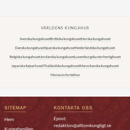
VÄRLDENS KUNGAHUS
Svenska kungahuset
Brittiska kungahuset
Norska kungahuset
Danska kungahuset
Spanska kungahuset
Nederländska kungahuset
Belgiska kungahuset
Jordanska kungahuset
Luxemburgska storhertighuset
Japanska kejsarhuset
Thailändska kungahuset
Marockanska kungahuset
Monacos furstehus
SITEMAP
KONTAKTA OSS
Epost:
Hem
redaktion@alltomkungligt.se
Kungafamiljen