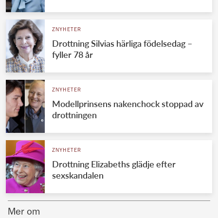
Norska kungahuset
ZNYHETER
Danska kungahuset
Drottning Silvias härliga födelsedag –
Spanska kungahuset
fyller 78 år
Nederländska kungahuset
Belgiska kungahuset
ZNYHETER
Jordanska kungahuset
Modellprinsens nakenchock stoppad av
drottningen
Luxemburgska storhertighuset
Japanska kejsarhuset
ZNYHETER
Thailändska kungahuset
Drottning Elizabeths glädje efter
Marockanska kungahuset
sexskandalen
Monacos furstehus
Mer om