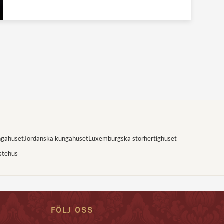
ngahuset
Jordanska kungahuset
Luxemburgska storhertighuset
stehus
FÖLJ OSS