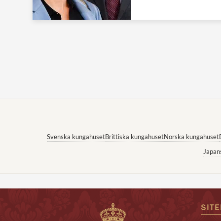
Svenska kungahuset
Brittiska kungahuset
Norska kungahuset
Japan
SIT