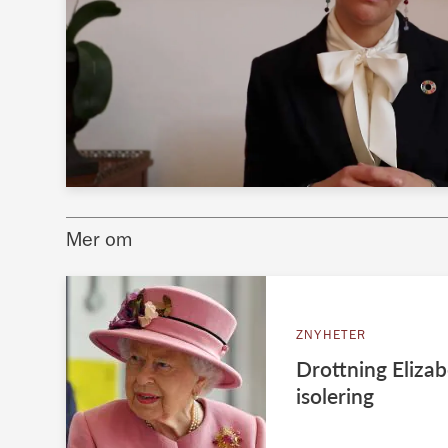
Mer om
ZNYHETER
Drottning Elizab
isolering