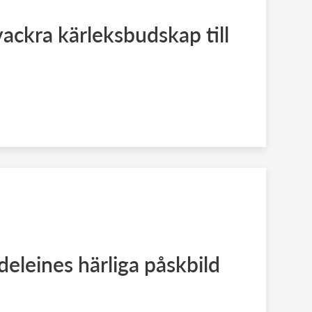
ackra kärleksbudskap till
eleines härliga påskbild