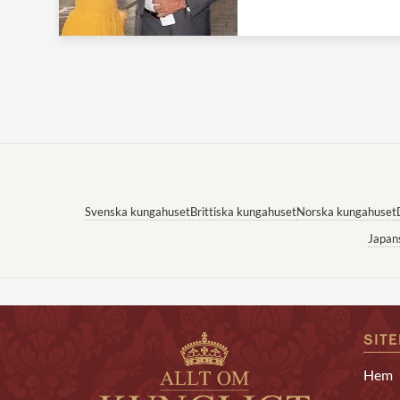
Svenska kungahuset
Brittiska kungahuset
Norska kungahuset
Japan
SIT
Hem