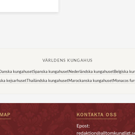
VÄRLDENS KUNGAHUS
Danska kungahuset
Spanska kungahuset
Nederländska kungahuset
Belgiska ku
ska kejsarhuset
Thailändska kungahuset
Marockanska kungahuset
Monacos fur
EMAP
KONTAKTA OSS
Epost:
redaktion@alltomkungligt.s