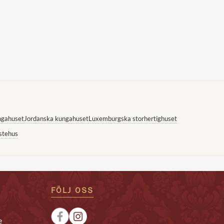
ngahuset
Jordanska kungahuset
Luxemburgska storhertighuset
stehus
FÖLJ OSS
e