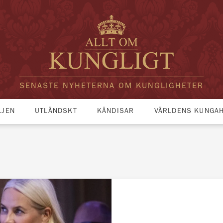
SENASTE NYHETERNA OM KUNGLIGHETER
LJEN
UTLÄNDSKT
KÄNDISAR
VÄRLDENS KUNGA