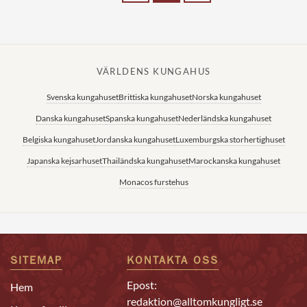
VÄRLDENS KUNGAHUS
Svenska kungahuset
Brittiska kungahuset
Norska kungahuset
Danska kungahuset
Spanska kungahuset
Nederländska kungahuset
Belgiska kungahuset
Jordanska kungahuset
Luxemburgska storhertighuset
Japanska kejsarhuset
Thailändska kungahuset
Marockanska kungahuset
Monacos furstehus
SITEMAP
KONTAKTA OSS
Epost:
Hem
redaktion@alltomkungligt.se