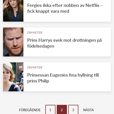
Fergies ilska efter nobben av Netflix –
fick knappt vara med
ZNYHETER
Prins Harrys svek mot drottningen på
födelsedagen
ZNYHETER
Prinsessan Eugenies fina hyllning till
prins Philip
FÖREGÅENDE
1
2
3
NÄSTA