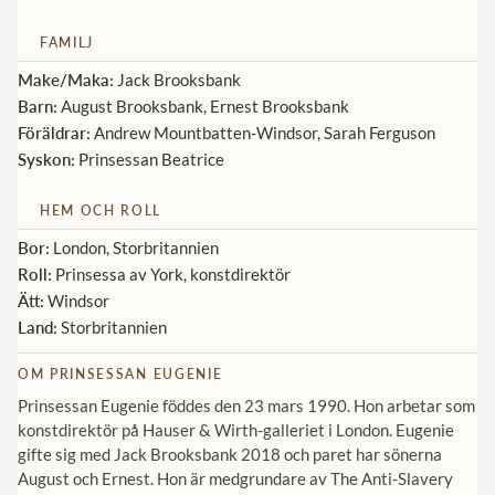
Norska kungahuset
FAMILJ
Danska kungahuset
Make/Maka:
Jack Brooksbank
Barn:
August Brooksbank, Ernest Brooksbank
Spanska kungahuset
Föräldrar:
Andrew Mountbatten-Windsor, Sarah Ferguson
Nederländska kungahuset
Syskon:
Prinsessan Beatrice
Belgiska kungahuset
HEM OCH ROLL
Jordanska kungahuset
Bor:
London, Storbritannien
Luxemburgska storhertighuset
Roll:
Prinsessa av York, konstdirektör
Ätt:
Windsor
Japanska kejsarhuset
Land:
Storbritannien
Thailändska kungahuset
OM PRINSESSAN EUGENIE
Marockanska kungahuset
Prinsessan Eugenie föddes den 23 mars 1990. Hon arbetar som
Monacos furstehus
konstdirektör på Hauser & Wirth-galleriet i London. Eugenie
gifte sig med Jack Brooksbank 2018 och paret har sönerna
August och Ernest. Hon är medgrundare av The Anti-Slavery