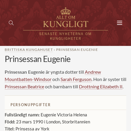
Toggl
navig
SENASTE NYHETERNA OM
KUNGLIGHETER
BRITTISKA KUNGAHUSET
› PRINSESSAN EUGENIE
Prinsessan Eugenie
HEM
KUNGAFAMILJEN
Prinsessan Eugenie
är yngsta dotter till
Andrew
Mountbatten-Windsor
och
Sarah Ferguson
. Hon är syster till
UTLÄNDSKT
Prinsessan Beatrice
och barnbarn till
Drottning Elizabeth II
.
KÄNDISAR
PERSONUPPGIFTER
VÄRLDENS KUNGAHUS
Fullständigt namn:
Eugenie Victoria Helena
Svenska kungahuset
Född:
23 mars 1990 i London, Storbritannien
REDAKTION
Titel:
Prinsessa av York
Brittiska kungahuset