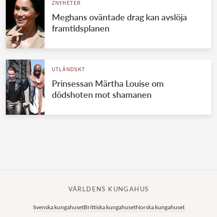
ZNYHETER
Meghans oväntade drag kan avslöja
framtidsplanen
UTLÄNDSKT
Prinsessan Märtha Louise om
dödshoten mot shamanen
VÄRLDENS KUNGAHUS
Svenska kungahuset
Brittiska kungahuset
Norska kungahuset