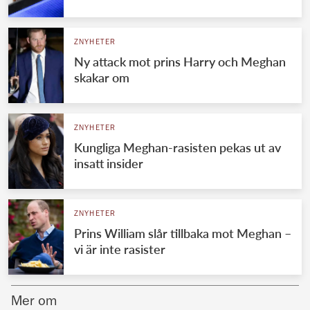
Norska kungahuset
ZNYHETER
Danska kungahuset
Ny attack mot prins Harry och Meghan
Spanska kungahuset
skakar om
Nederländska kungahuset
Belgiska kungahuset
ZNYHETER
Jordanska kungahuset
Kungliga Meghan-rasisten pekas ut av
insatt insider
Luxemburgska storhertighuset
Japanska kejsarhuset
ZNYHETER
Thailändska kungahuset
Prins William slår tillbaka mot Meghan –
Marockanska kungahuset
vi är inte rasister
Monacos furstehus
Mer om