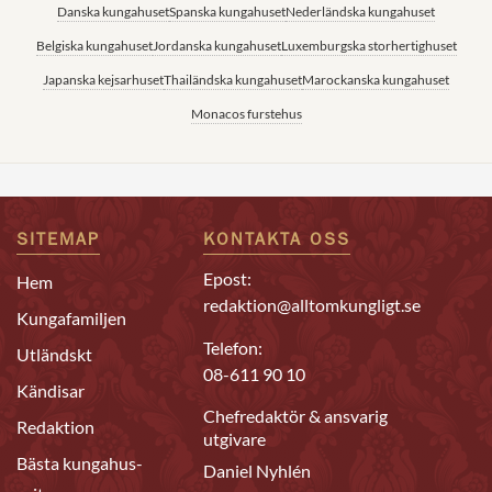
Danska kungahuset
Spanska kungahuset
Nederländska kungahuset
Belgiska kungahuset
Jordanska kungahuset
Luxemburgska storhertighuset
Japanska kejsarhuset
Thailändska kungahuset
Marockanska kungahuset
Monacos furstehus
SITEMAP
KONTAKTA OSS
Epost:
Hem
redaktion@alltomkungligt.se
Kungafamiljen
Telefon:
Utländskt
08-611 90 10
Kändisar
Chefredaktör & ansvarig
Redaktion
utgivare
Bästa kungahus-
Daniel Nyhlén