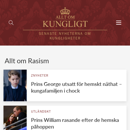
Toggl
navig
SENASTE NYHETERNA OM
KUNGLIGHETER
HEM
Allt om Rasism
KUNGAFAMILJEN
ZNYHETER
Prins George utsatt för hemskt näthat –
UTLÄNDSKT
kungafamiljen i chock
KÄNDISAR
VÄRLDENS KUNGAHUS
UTLÄNDSKT
Prins William rasande efter de hemska
Svenska kungahuset
REDAKTION
påhoppen
Brittiska kungahuset