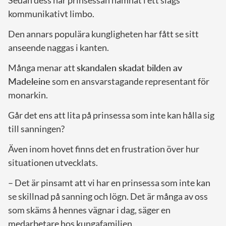
Sedan dess har prinsessan hamnat i ett slags
kommunikativt limbo.
Den annars populära kungligheten har fått se sitt
anseende naggas i kanten.
Många menar att
skandalen skadat bilden av
Madeleine
som en ansvarstagande representant för
monarkin.
Går det ens att lita på prinsessa som inte kan hålla sig
till sanningen?
Även inom hovet finns det en frustration över hur
situationen utvecklats.
– Det är pinsamt att vi har en prinsessa som inte kan
se skillnad på sanning och lögn. Det är många av oss
som skäms å hennes vägnar i dag, säger en
medarbetare hos kungafamiljen.