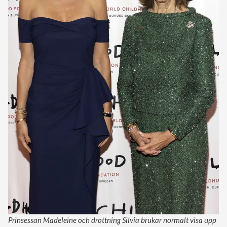
Prinsessan Madeleine och drottning Silvia brukar normalt visa upp