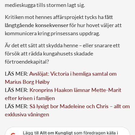
medieskugga tills stormen lagt sig.
Kritiken mot hennes affärsprojekt tycks ha
fått
långtgående konsekvenser
för hur hovet väljer att
kommunicera kring prinsessans uppdrag.
Är det ett sätt att skydda henne – eller snarare ett
försök att rädda kungahusets skadade
förtroendekapital?
LÄS MER:
Avslöjat: Victoria i hemliga samtal om
Marius Borg Høiby
LÄS MER:
Kronprins Haakon lämnar Mette-Marit
efter krisen i familjen
LÄS MER:
Så lyxigt bor Madeleine och Chris – allt om
exklusiva våningen
Lägg till
Allt om Kungligt
som föredragen källa i