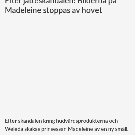
Efter jätteskandalen: Bilderna på
Madeleine stoppas av hovet
Norska kungahuset
Danska kungahuset
Spanska kungahuset
Nederländska kungahuset
Belgiska kungahuset
Jordanska kungahuset
Luxemburgska storhertighuset
Japanska kejsarhuset
Thailändska kungahuset
Marockanska kungahuset
Monacos furstehus
Efter skandalen kring hudvårdsprodukterna och
Weleda skakas prinsessan Madeleine av en ny smäll.