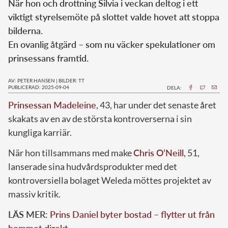
När hon och drottning Silvia i veckan deltog i ett
viktigt styrelsemöte på slottet valde hovet att stoppa
bilderna.
En ovanlig åtgärd – som nu väcker spekulationer om
prinsessans framtid.
AV: PETER HANSEN
|
BILDER: TT
PUBLICERAD: 2025-09-04
DELA:
Prinsessan Madeleine
, 43, har under det senaste året
skakats av en av de största kontroverserna i sin
kungliga karriär.
När hon tillsammans med make
Chris O’Neill
, 51,
lanserade sina hudvårdsprodukter med det
kontroversiella bolaget Weleda möttes projektet av
massiv kritik.
LÄS MER:
Prins Daniel byter bostad – flytter ut från
hemmet direkt