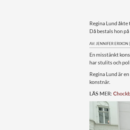
Regina Lund åkte 
Då bestals hon på 
AV: JENNIFER ERIXON
E
n misstänkt kons
har stulits och poli
Regina Lund är en
konstnär.
LÄS MER:
Chockbe