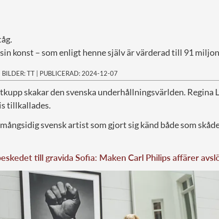
tåg.
sin konst – som enligt henne själv är värderad till 91 miljo
|
BILDER: TT
|
PUBLICERAD: 2024-12-07
tkupp skakar den svenska underhållningsvärlden. Regina L
s tillkallades.
 mångsidig svensk artist som gjort sig känd både som skåd
skedet till gravida Sofia: Maken Carl Philips affärer avsl