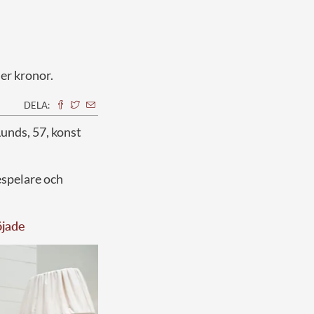
ner kronor.
DELA:
unds, 57, konst
espelare och
öjade