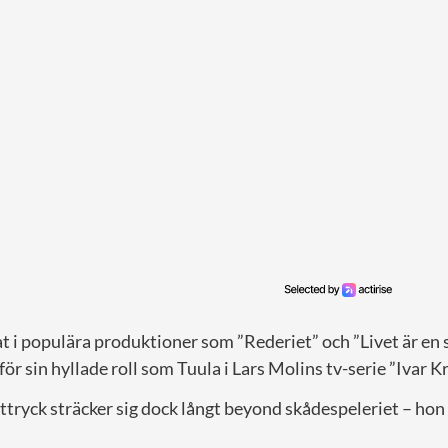
 i populära produktioner som ”Rederiet” och ”Livet är en s
ör sin hyllade roll som Tuula i Lars Molins tv-serie ”Ivar K
ttryck sträcker sig dock långt beyond skådespeleriet – hon
.