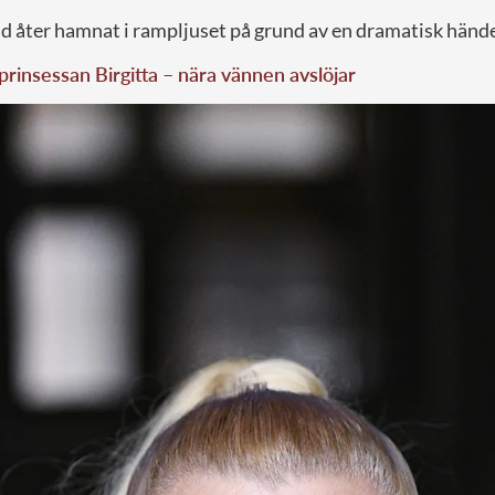
nd åter hamnat i rampljuset på grund av en dramatisk hände
prinsessan Birgitta – nära vännen avslöjar