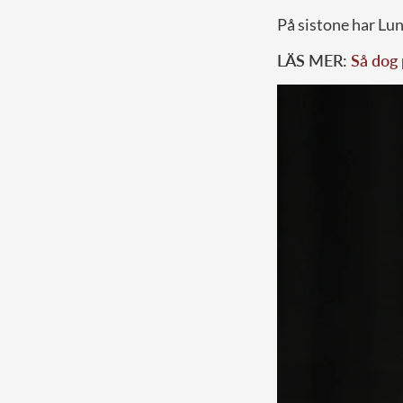
På sistone har Lu
LÄS MER:
Så dog 