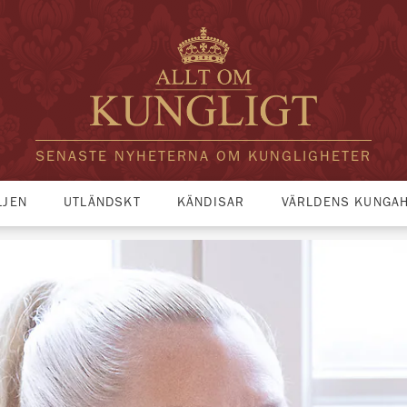
SENASTE NYHETERNA OM KUNGLIGHETER
LJEN
UTLÄNDSKT
KÄNDISAR
VÄRLDENS KUNGA