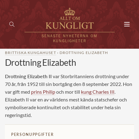
Toggl
navig
SENASTE NYHETERNA OM
KUNGLIGHETER
BRITTISKA KUNGAHUSET
› DROTTNING ELIZABETH
Drottning Elizabeth
HEM
KUNGAFAMILJEN
Drottning Elizabeth II
var Storbritanniens drottning under
70 år, från 1952 till sin bortgång den 8 september 2022. Hon
UTLÄNDSKT
var gift med
prins Philip
och mor till
kung Charles III
.
Elizabeth II var en av världens mest kända statschefer och
KÄNDISAR
symboliserade kontinuitet och stabilitet under hela sin
regeringstid.
VÄRLDENS KUNGAHUS
Svenska kungahuset
REDAKTION
PERSONUPPGIFTER
Brittiska kungahuset