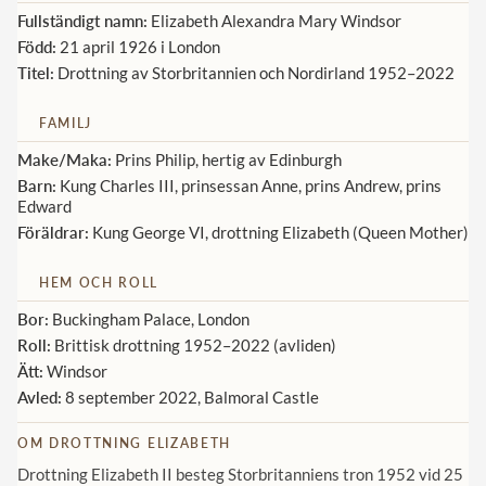
Fullständigt namn:
Elizabeth Alexandra Mary Windsor
Norska kungahuset
Född:
21 april 1926 i London
Titel:
Drottning av Storbritannien och Nordirland 1952–2022
Danska kungahuset
Spanska kungahuset
FAMILJ
Nederländska kungahuset
Make/Maka:
Prins Philip, hertig av Edinburgh
Barn:
Kung Charles III, prinsessan Anne, prins Andrew, prins
Belgiska kungahuset
Edward
Jordanska kungahuset
Föräldrar:
Kung George VI, drottning Elizabeth (Queen Mother)
Luxemburgska storhertighuset
HEM OCH ROLL
Japanska kejsarhuset
Bor:
Buckingham Palace, London
Thailändska kungahuset
Roll:
Brittisk drottning 1952–2022 (avliden)
Ätt:
Windsor
Marockanska kungahuset
Avled:
8 september 2022, Balmoral Castle
Monacos furstehus
OM DROTTNING ELIZABETH
Drottning Elizabeth II besteg Storbritanniens tron 1952 vid 25