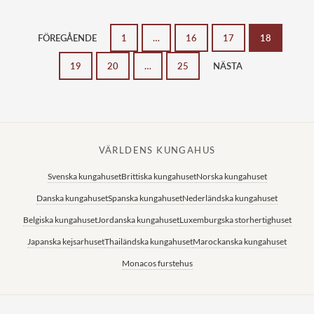
FÖREGÅENDE
1
…
16
17
18
19
20
…
25
NÄSTA
VÄRLDENS KUNGAHUS
Svenska kungahuset
Brittiska kungahuset
Norska kungahuset
Danska kungahuset
Spanska kungahuset
Nederländska kungahuset
Belgiska kungahuset
Jordanska kungahuset
Luxemburgska storhertighuset
Japanska kejsarhuset
Thailändska kungahuset
Marockanska kungahuset
Monacos furstehus