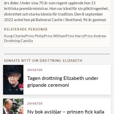
års ålder. Under sina 70 år som regent upplevde hon 15
brittiska premiärministrar. Hon var känd för sin plikttrogenhet,
diskrethet och starka känsla för tradition. Den 8 september
2022 avled hon på Balmoral Castle i Skottland, 96 år gammal.
RELATERADE PERSONER
Kung Charles
Prins Philip
Prins William
Prins Harry
Prins Andrew
Drottning Camilla
SENASTE NYTT OM DROTTNING ELIZABETH
ZNYHETER
Tagen drottning Elizabeth under
gripande ceremoni
ZNYHETER
Ny bok avslöjar – prinsen fick kalla