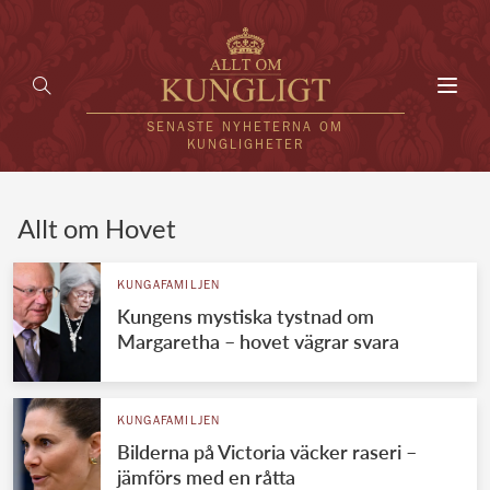
Toggl
navig
SENASTE NYHETERNA OM
KUNGLIGHETER
HEM
Allt om Hovet
KUNGAFAMILJEN
KUNGAFAMILJEN
Kungens mystiska tystnad om
UTLÄNDSKT
Margaretha – hovet vägrar svara
KÄNDISAR
VÄRLDENS KUNGAHUS
KUNGAFAMILJEN
Bilderna på Victoria väcker raseri –
Svenska kungahuset
REDAKTION
jämförs med en råtta
Brittiska kungahuset