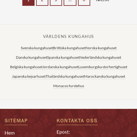
VÄRLDENS KUNGAHUS
Svenska kungahuset
Brittiska kungahuset
Norska kungahuset
Danska kungahuset
Spanska kungahuset
Nederländska kungahuset
Belgiska kungahuset
Jordanska kungahuset
Luxemburgska storhertighuset
Japanska kejsarhuset
Thailändska kungahuset
Marockanska kungahuset
Monacos furstehus
SITEMAP
KONTAKTA OSS
Epost:
Hem