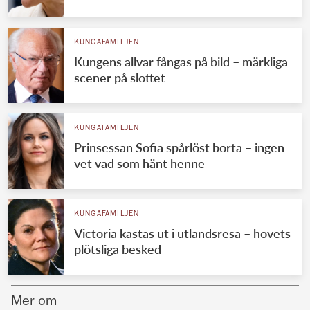
Norska kungahuset
KUNGAFAMILJEN
Danska kungahuset
Kungens allvar fångas på bild – märkliga
Spanska kungahuset
scener på slottet
Nederländska kungahuset
Belgiska kungahuset
KUNGAFAMILJEN
Jordanska kungahuset
Prinsessan Sofia spårlöst borta – ingen
vet vad som hänt henne
Luxemburgska storhertighuset
Japanska kejsarhuset
KUNGAFAMILJEN
Thailändska kungahuset
Victoria kastas ut i utlandsresa – hovets
Marockanska kungahuset
plötsliga besked
Monacos furstehus
Mer om