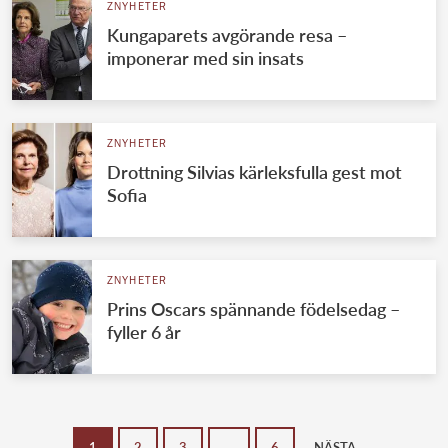
ZNYHETER
Kungaparets avgörande resa –
imponerar med sin insats
ZNYHETER
Drottning Silvias kärleksfulla gest mot
Sofia
ZNYHETER
Prins Oscars spännande födelsedag –
fyller 6 år
1
2
3
…
6
NÄSTA