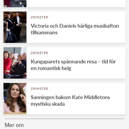
Norska kungahuset
ZNYHETER
Danska kungahuset
Victoria och Daniels härliga musikafton
Spanska kungahuset
tillsammans
Nederländska kungahuset
Belgiska kungahuset
ZNYHETER
Jordanska kungahuset
Kungaparets spännande resa – tid för
en romantisk helg
Luxemburgska storhertighuset
Japanska kejsarhuset
ZNYHETER
Thailändska kungahuset
Sanningen bakom Kate Middletons
Marockanska kungahuset
mystiska skada
Monacos furstehus
Mer om