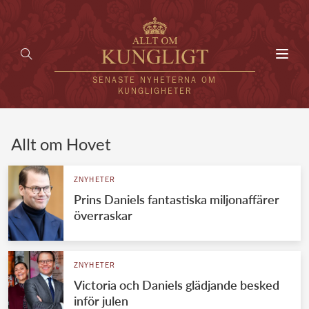
Toggl
navig
SENASTE NYHETERNA OM
KUNGLIGHETER
HEM
Allt om Hovet
KUNGAFAMILJEN
ZNYHETER
Prins Daniels fantastiska miljonaffärer
UTLÄNDSKT
överraskar
KÄNDISAR
VÄRLDENS KUNGAHUS
ZNYHETER
Victoria och Daniels glädjande besked
Svenska kungahuset
REDAKTION
inför julen
Brittiska kungahuset