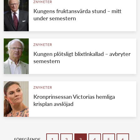
ZNYHETER
Kungens fruktansvärda stund – mitt
under semestern
ZNYHETER
Kungen plötsligt blixtinkallad – avbryter
semestern
ZNYHETER
Kronprinsessan Victorias hemliga
krisplan avslöjad
FÖREGÅENDE
1
2
3
4
5
6