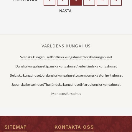
NÄSTA
VÄRLDENS KUNGAHUS
Svenska kungahuset
Brittiska kungahuset
Norska kungahuset
Danska kungahuset
Spanska kungahuset
Nederländska kungahuset
Belgiska kungahuset
Jordanska kungahuset
Luxemburgska storhertighuset
Japanska kejsarhuset
Thailändska kungahuset
Marockanska kungahuset
Monacos furstehus
SITEMAP
KONTAKTA OSS