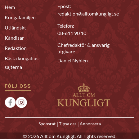
Epost:
Hem
redaktion@alltomkungligt.se
Kungafamiljen
Telefon:
Utländskt
08-611 90 10
Kändisar
Chefredaktör & ansvarig
Redaktion
utgivare
Bästa kungahus-
Daniel Nyhlén
sajterna
FÖLJ OSS
|
|
Sponsrat
Tipsa oss
Annonsera
© 2026 Allt om Kungligt. All rights reserved.