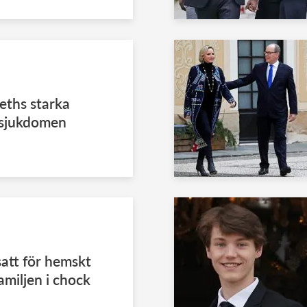
eths starka
 sjukdomen
att för hemskt
miljen i chock