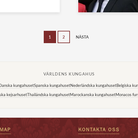
1
2
NÄSTA
VÄRLDENS KUNGAHUS
Danska kungahuset
Spanska kungahuset
Nederländska kungahuset
Belgiska ku
ska kejsarhuset
Thailändska kungahuset
Marockanska kungahuset
Monacos fur
EMAP
KONTAKTA OSS