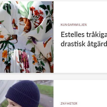
KUNGAFAMILJEN
Estelles tråkig
drastisk åtgär
ZNYHETER