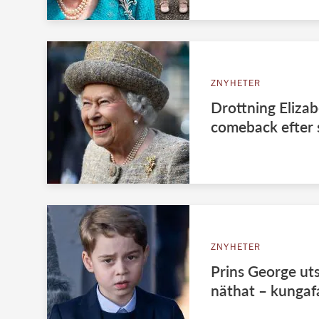
ZNYHETER
Drottning Elizab
comeback efter
ZNYHETER
Prins George uts
näthat – kungafa