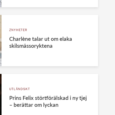
ZNYHETER
Charlène talar ut om elaka
skilsmässoryktena
UTLÄNDSKT
Prins Felix störtförälskad i ny tjej
– berättar om lyckan