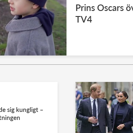
Prins Oscars 
TV4
dde sig kungligt –
ttningen