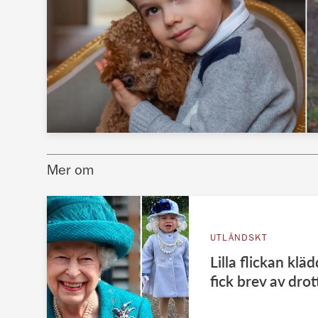
Mer om
UTLÄNDSKT
Lilla flickan klä
fick brev av dro