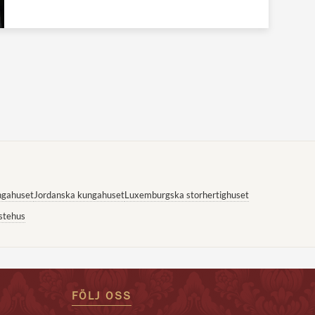
ngahuset
Jordanska kungahuset
Luxemburgska storhertighuset
stehus
FÖLJ OSS