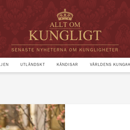
SENASTE NYHETERNA OM KUNGLIGHETER
LJEN
UTLÄNDSKT
KÄNDISAR
VÄRLDENS KUNGA