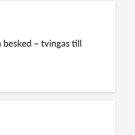
a besked – tvingas till
d