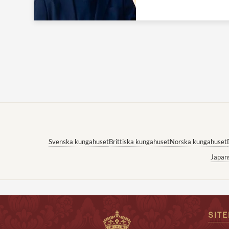
Svenska kungahuset
Brittiska kungahuset
Norska kungahuset
Japan
SIT