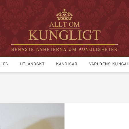
SENASTE NYHETERNA OM KUNGLIGHETER
LJEN
UTLÄNDSKT
KÄNDISAR
VÄRLDENS KUNGA