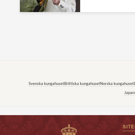
Svenska kungahuset
Brittiska kungahuset
Norska kungahuset
Japan
SIT