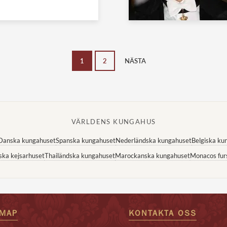
1
2
NÄSTA
VÄRLDENS KUNGAHUS
Danska kungahuset
Spanska kungahuset
Nederländska kungahuset
Belgiska ku
ska kejsarhuset
Thailändska kungahuset
Marockanska kungahuset
Monacos fur
EMAP
KONTAKTA OSS