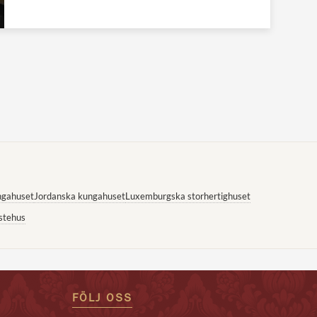
ngahuset
Jordanska kungahuset
Luxemburgska storhertighuset
stehus
FÖLJ OSS