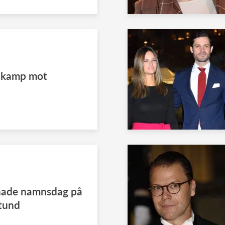
a kamp mot
onade namnsdag på
stund