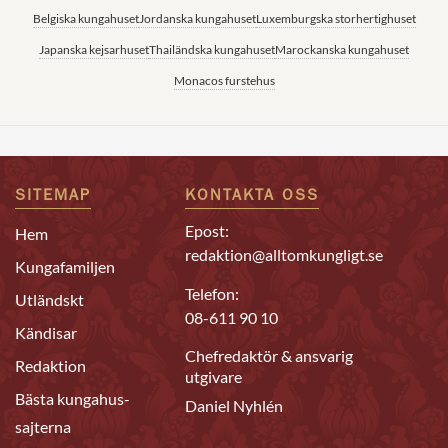
Belgiska kungahuset
Jordanska kungahuset
Luxemburgska storhertighuset
Japanska kejsarhuset
Thailändska kungahuset
Marockanska kungahuset
Monacos furstehus
SITEMAP
KONTAKTA OSS
Epost:
Hem
redaktion@alltomkungligt.se
Kungafamiljen
Telefon:
Utländskt
08-611 90 10
Kändisar
Chefredaktör & ansvarig
Redaktion
utgivare
Bästa kungahus-
Daniel Nyhlén
sajterna