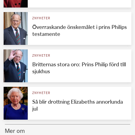
Norska kungahuset
ZNYHETER
Danska kungahuset
Överraskande önskemålet i prins Philips
Spanska kungahuset
testamente
Nederländska kungahuset
Belgiska kungahuset
ZNYHETER
Jordanska kungahuset
Britternas stora oro: Prins Philip förd till
sjukhus
Luxemburgska storhertighuset
Japanska kejsarhuset
ZNYHETER
Thailändska kungahuset
Så blir drottning Elizabeths annorlunda
Marockanska kungahuset
jul
Monacos furstehus
Mer om