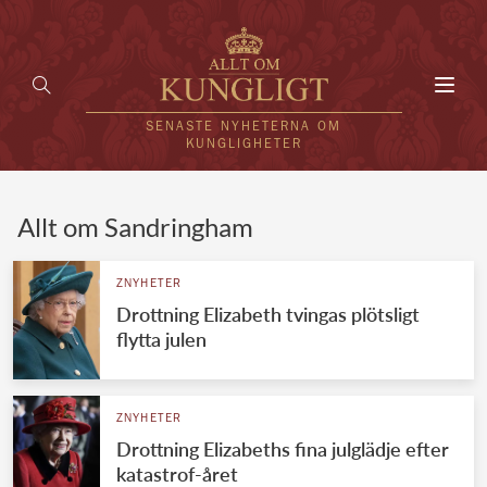
Toggl
navig
SENASTE NYHETERNA OM
KUNGLIGHETER
HEM
Allt om Sandringham
KUNGAFAMILJEN
ZNYHETER
Drottning Elizabeth tvingas plötsligt
UTLÄNDSKT
flytta julen
KÄNDISAR
VÄRLDENS KUNGAHUS
ZNYHETER
Drottning Elizabeths fina julglädje efter
Svenska kungahuset
REDAKTION
katastrof-året
Brittiska kungahuset