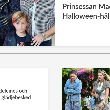
Prinsessan Mad
Halloween-häl
deleines och
a glädjebesked