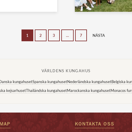
1
2
3
…
7
NÄSTA
VÄRLDENS KUNGAHUS
Danska kungahuset
Spanska kungahuset
Nederländska kungahuset
Belgiska ku
ska kejsarhuset
Thailändska kungahuset
Marockanska kungahuset
Monacos fur
EMAP
KONTAKTA OSS