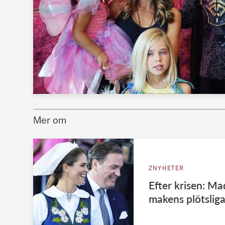
Mer om
ZNYHETER
Efter krisen: Ma
makens plötslig