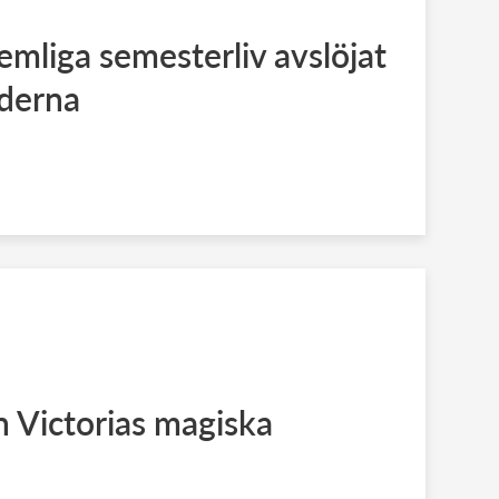
mliga semesterliv avslöjat
lderna
 Victorias magiska