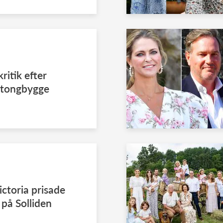
kritik efter
etongbygge
ictoria prisade
 på Solliden