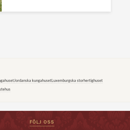
ngahuset
Jordanska kungahuset
Luxemburgska storhertighuset
stehus
FÖLJ OSS