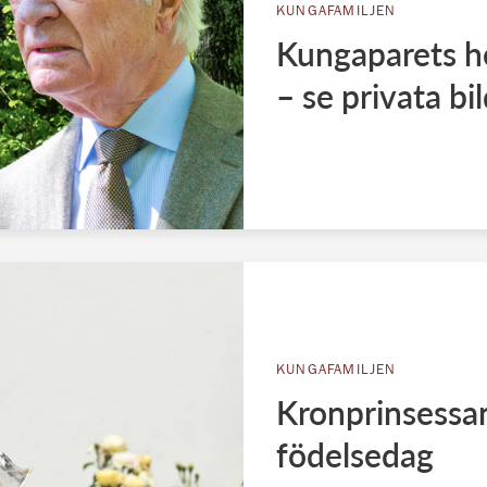
KUNGAFAMILJEN
Kungaparets he
– se privata bi
KUNGAFAMILJEN
Kronprinsessan
födelsedag