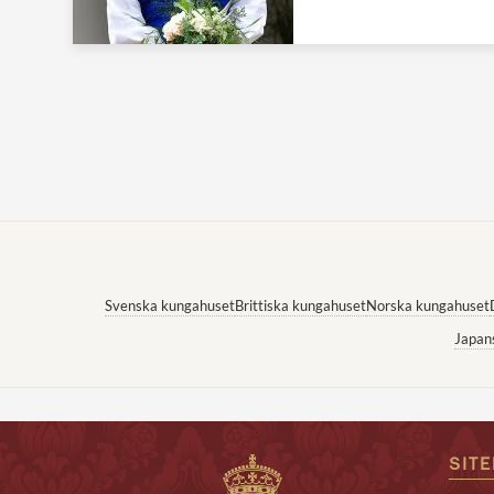
Svenska kungahuset
Brittiska kungahuset
Norska kungahuset
Japan
SIT