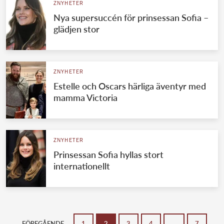
ZNYHETER
Nya supersuccén för prinsessan Sofia –
glädjen stor
ZNYHETER
Estelle och Oscars härliga äventyr med
mamma Victoria
ZNYHETER
Prinsessan Sofia hyllas stort
internationellt
FÖREGÅENDE
1
2
3
4
…
7