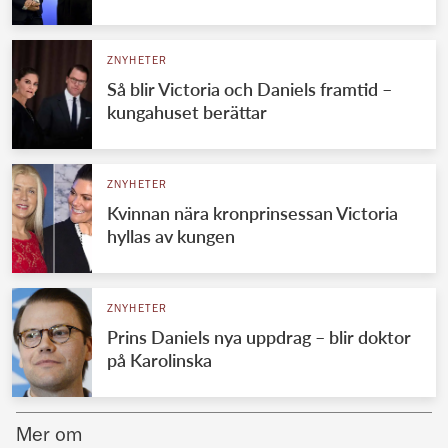
Norska kungahuset
ZNYHETER
Danska kungahuset
Så blir Victoria och Daniels framtid –
Spanska kungahuset
kungahuset berättar
Nederländska kungahuset
Belgiska kungahuset
ZNYHETER
Jordanska kungahuset
Kvinnan nära kronprinsessan Victoria
hyllas av kungen
Luxemburgska storhertighuset
Japanska kejsarhuset
ZNYHETER
Thailändska kungahuset
Prins Daniels nya uppdrag – blir doktor
Marockanska kungahuset
på Karolinska
Monacos furstehus
Mer om