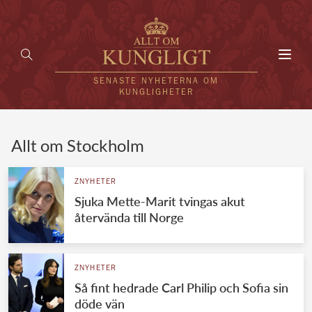
Toggl
navig
SENASTE NYHETERNA OM
KUNGLIGHETER
HEM
Allt om Stockholm
KUNGAFAMILJEN
ZNYHETER
Sjuka Mette-Marit tvingas akut
UTLÄNDSKT
återvända till Norge
KÄNDISAR
VÄRLDENS KUNGAHUS
ZNYHETER
Så fint hedrade Carl Philip och Sofia sin
Svenska kungahuset
REDAKTION
döde vän
Brittiska kungahuset