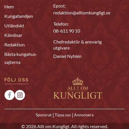
Epost:
Hem
redaktion@alltomkungligt.se
Kungafamiljen
Telefon:
Utländskt
08-611 90 10
Kändisar
Chefredaktör & ansvarig
Redaktion
utgivare
Bästa kungahus-
Daniel Nyhlén
sajterna
FÖLJ OSS
|
|
Sponsrat
Tipsa oss
Annonsera
© 2026 Allt om Kungligt. All rights reserved.