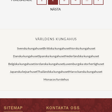
NÄSTA
VÄRLDENS KUNGAHUS
Svenska kungahuset
Brittiska kungahuset
Norska kungahuset
Danska kungahuset
Spanska kungahuset
Nederländska kungahuset
Belgiska kungahuset
Jordanska kungahuset
Luxemburgska storhertighuset
Japanska kejsarhuset
Thailändska kungahuset
Marockanska kungahuset
Monacos furstehus
SITEMAP
KONTAKTA OSS