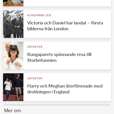
Norska kungahuset
KUNGAFAMILJEN
Danska kungahuset
Victoria och Daniel har landat – första
Spanska kungahuset
bilderna från London
Nederländska kungahuset
Belgiska kungahuset
ZNYHETER
Jordanska kungahuset
Kungaparets spännande resa till
Storbritannien
Luxemburgska storhertighuset
Japanska kejsarhuset
ZNYHETER
Thailändska kungahuset
Harry och Meghan återförenade med
Marockanska kungahuset
drottningen i England
Monacos furstehus
Mer om