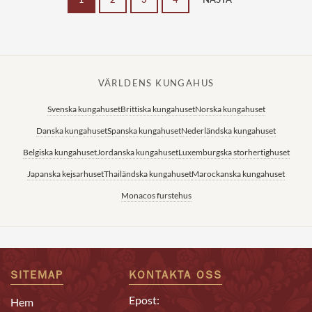
VÄRLDENS KUNGAHUS
Svenska kungahuset
Brittiska kungahuset
Norska kungahuset
Danska kungahuset
Spanska kungahuset
Nederländska kungahuset
Belgiska kungahuset
Jordanska kungahuset
Luxemburgska storhertighuset
Japanska kejsarhuset
Thailändska kungahuset
Marockanska kungahuset
Monacos furstehus
SITEMAP
KONTAKTA OSS
Epost:
Hem