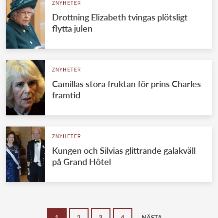
ZNYHETER
Drottning Elizabeth tvingas plötsligt
flytta julen
ZNYHETER
Camillas stora fruktan för prins Charles
framtid
ZNYHETER
Kungen och Silvias glittrande galakväll
på Grand Hôtel
1
2
3
4
NÄSTA