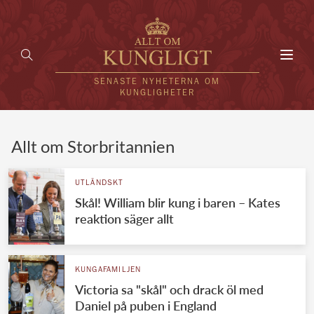
Toggl
navig
SENASTE NYHETERNA OM
KUNGLIGHETER
HEM
Allt om Storbritannien
KUNGAFAMILJEN
UTLÄNDSKT
Skål! William blir kung i baren – Kates
UTLÄNDSKT
reaktion säger allt
KÄNDISAR
VÄRLDENS KUNGAHUS
KUNGAFAMILJEN
Victoria sa "skål" och drack öl med
Svenska kungahuset
REDAKTION
Daniel på puben i England
Brittiska kungahuset