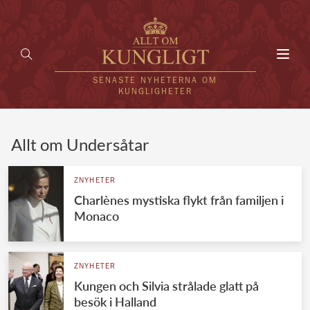
Toggl
navig
SENASTE NYHETERNA OM
KUNGLIGHETER
HEM
Allt om Undersåtar
KUNGAFAMILJEN
ZNYHETER
Charlènes mystiska flykt från familjen i
UTLÄNDSKT
Monaco
KÄNDISAR
VÄRLDENS KUNGAHUS
ZNYHETER
Kungen och Silvia strålade glatt på
Svenska kungahuset
REDAKTION
besök i Halland
Brittiska kungahuset