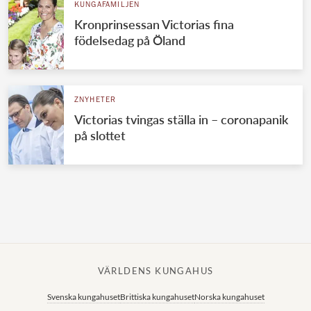
KUNGAFAMILJEN
Kronprinsessan Victorias fina
födelsedag på Öland
ZNYHETER
Victorias tvingas ställa in – coronapanik
på slottet
VÄRLDENS KUNGAHUS
Svenska kungahuset
Brittiska kungahuset
Norska kungahuset