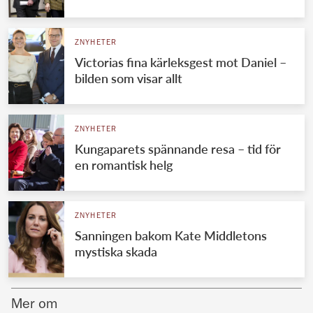
Norska kungahuset
ZNYHETER
Danska kungahuset
Victorias fina kärleksgest mot Daniel –
Spanska kungahuset
bilden som visar allt
Nederländska kungahuset
Belgiska kungahuset
ZNYHETER
Jordanska kungahuset
Kungaparets spännande resa – tid för
en romantisk helg
Luxemburgska storhertighuset
Japanska kejsarhuset
ZNYHETER
Thailändska kungahuset
Sanningen bakom Kate Middletons
Marockanska kungahuset
mystiska skada
Monacos furstehus
Mer om