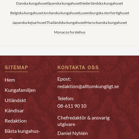
Danska kungahuset
Spanska kungahuset
Nederländska kungahuset
Belgiska kungahuset
Jordanska kungahuset
Luxemburgska storhertighuset
Japanska kejsarhuset
Thailändska kungahuset
Marockanska kungahuset
Monacos furstehus
SITEMAP
KONTAKTA OSS
Epost:
Hem
redaktion@alltomkungligt.se
Kungafamiljen
Telefon:
Utländskt
08-611 90 10
Kändisar
Chefredaktör & ansvarig
Redaktion
utgivare
Bästa kungahus-
Daniel Nyhlén