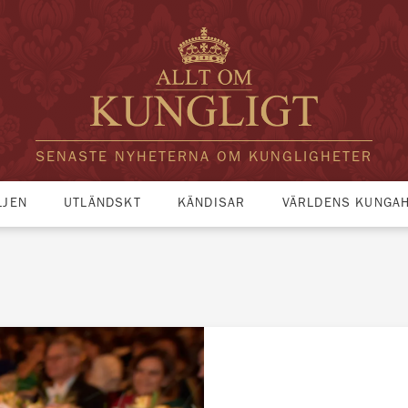
SENASTE NYHETERNA OM KUNGLIGHETER
LJEN
UTLÄNDSKT
KÄNDISAR
VÄRLDENS KUNGA