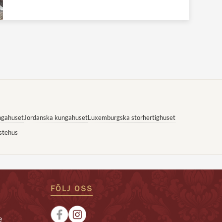
ngahuset
Jordanska kungahuset
Luxemburgska storhertighuset
stehus
FÖLJ OSS
e