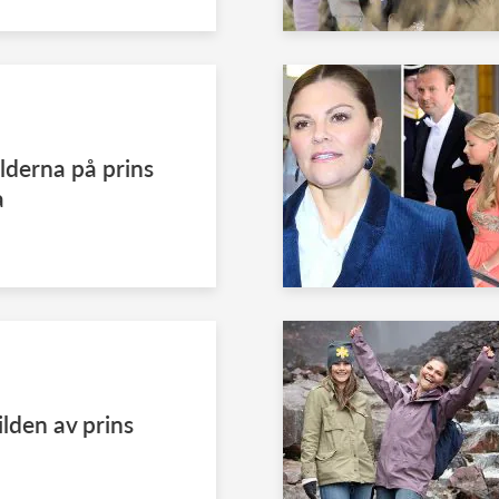
lderna på prins
a
lden av prins