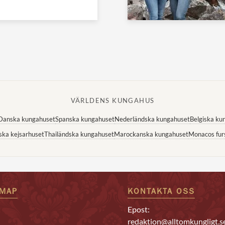
VÄRLDENS KUNGAHUS
Danska kungahuset
Spanska kungahuset
Nederländska kungahuset
Belgiska ku
ska kejsarhuset
Thailändska kungahuset
Marockanska kungahuset
Monacos fur
EMAP
KONTAKTA OSS
Epost:
redaktion@alltomkungligt.s