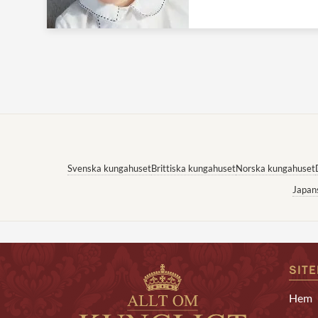
Svenska kungahuset
Brittiska kungahuset
Norska kungahuset
Japan
SIT
Hem