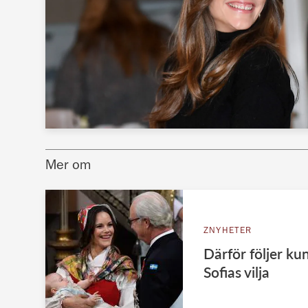
Mer om
ZNYHETER
Därför följer ku
Sofias vilja