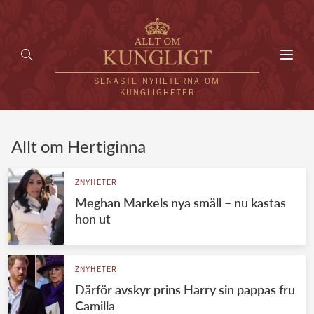
Toggl
navig
SENASTE NYHETERNA OM
KUNGLIGHETER
HEM
Allt om Hertiginna
KUNGAFAMILJEN
ZNYHETER
Meghan Markels nya smäll – nu kastas
UTLÄNDSKT
hon ut
KÄNDISAR
VÄRLDENS KUNGAHUS
ZNYHETER
Därför avskyr prins Harry sin pappas fru
Svenska kungahuset
REDAKTION
Camilla
Brittiska kungahuset