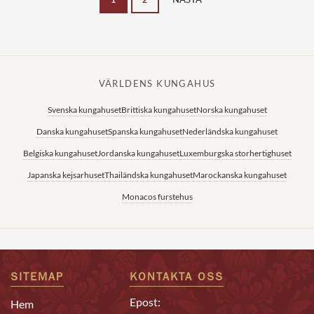
VÄRLDENS KUNGAHUS
Svenska kungahuset
Brittiska kungahuset
Norska kungahuset
Danska kungahuset
Spanska kungahuset
Nederländska kungahuset
Belgiska kungahuset
Jordanska kungahuset
Luxemburgska storhertighuset
Japanska kejsarhuset
Thailändska kungahuset
Marockanska kungahuset
Monacos furstehus
SITEMAP
KONTAKTA OSS
Epost:
Hem