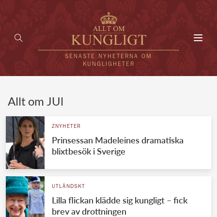
Toggl
navig
SENASTE NYHETERNA OM
KUNGLIGHETER
HEM
Allt om JUl
KUNGAFAMILJEN
ZNYHETER
Prinsessan Madeleines dramatiska
UTLÄNDSKT
blixtbesök i Sverige
KÄNDISAR
VÄRLDENS KUNGAHUS
UTLÄNDSKT
Lilla flickan klädde sig kungligt – fick
Svenska kungahuset
REDAKTION
brev av drottningen
Brittiska kungahuset