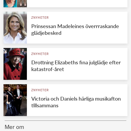
Norska kungahuset
ZNYHETER
Danska kungahuset
Prinsessan Madeleines överrraskande
Spanska kungahuset
glädjebesked
Nederländska kungahuset
Belgiska kungahuset
ZNYHETER
Jordanska kungahuset
Drottning Elizabeths fina julglädje efter
katastrof-året
Luxemburgska storhertighuset
Japanska kejsarhuset
ZNYHETER
Thailändska kungahuset
Victoria och Daniels härliga musikafton
Marockanska kungahuset
tillsammans
Monacos furstehus
Mer om