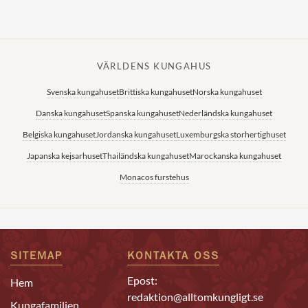
VÄRLDENS KUNGAHUS
Svenska kungahuset
Brittiska kungahuset
Norska kungahuset
Danska kungahuset
Spanska kungahuset
Nederländska kungahuset
Belgiska kungahuset
Jordanska kungahuset
Luxemburgska storhertighuset
Japanska kejsarhuset
Thailändska kungahuset
Marockanska kungahuset
Monacos furstehus
SITEMAP
KONTAKTA OSS
Epost:
Hem
redaktion@alltomkungligt.se
Kungafamiljen