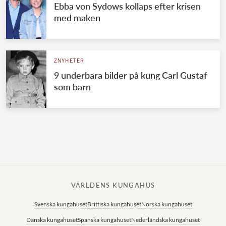
Ebba von Sydows kollaps efter krisen
med maken
ZNYHETER
9 underbara bilder på kung Carl Gustaf
som barn
VÄRLDENS KUNGAHUS
Svenska kungahuset
Brittiska kungahuset
Norska kungahuset
Danska kungahuset
Spanska kungahuset
Nederländska kungahuset