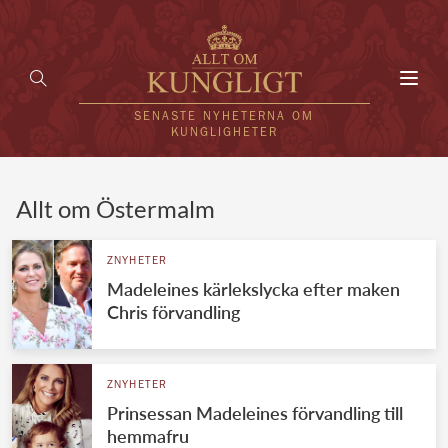
Toggl
navig
SENASTE NYHETERNA OM
KUNGLIGHETER
HEM
Allt om Östermalm
KUNGAFAMILJEN
ZNYHETER
Madeleines kärlekslycka efter maken
UTLÄNDSKT
Chris förvandling
KÄNDISAR
VÄRLDENS KUNGAHUS
ZNYHETER
Prinsessan Madeleines förvandling till
Svenska kungahuset
REDAKTION
hemmafru
Brittiska kungahuset