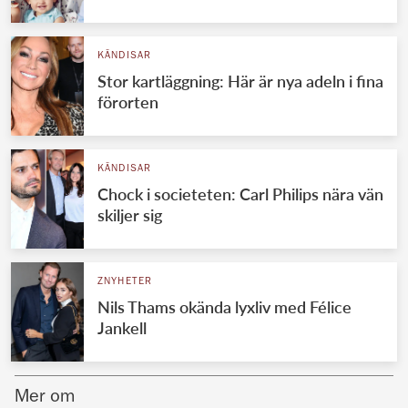
Norska kungahuset
KÄNDISAR
Danska kungahuset
Stor kartläggning: Här är nya adeln i fina
Spanska kungahuset
förorten
Nederländska kungahuset
Belgiska kungahuset
KÄNDISAR
Jordanska kungahuset
Chock i societeten: Carl Philips nära vän
skiljer sig
Luxemburgska storhertighuset
Japanska kejsarhuset
ZNYHETER
Thailändska kungahuset
Nils Thams okända lyxliv med Félice
Marockanska kungahuset
Jankell
Monacos furstehus
Mer om