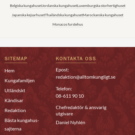
Belgiska kungahuset
Jordanska kungahuset
Luxemburgska storhertighuset
Japanska kejsarhuset
Thailändska kungahuset
Marockanska kungahuset
Monacos furstehus
SITEMAP
KONTAKTA OSS
Epost:
Hem
redaktion@alltomkungligt.se
Kungafamiljen
Telefon:
Utländskt
08-611 90 10
Kändisar
Chefredaktör & ansvarig
Redaktion
utgivare
Bästa kungahus-
Daniel Nyhlén
sajterna