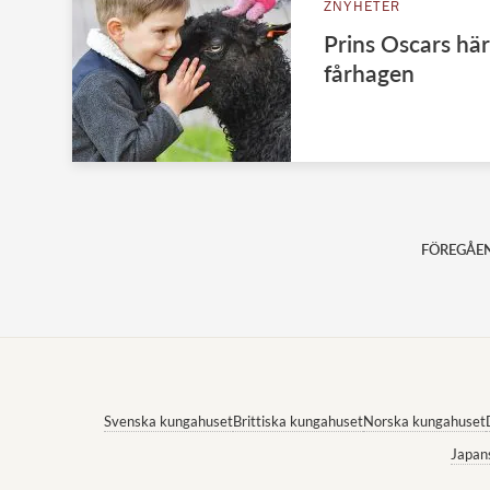
ZNYHETER
Prins Oscars här
fårhagen
FÖREGÅE
Svenska kungahuset
Brittiska kungahuset
Norska kungahuset
Japan