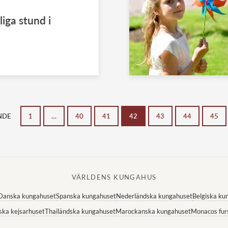
liga stund i
NDE
1
…
40
41
42
43
44
45
VÄRLDENS KUNGAHUS
Danska kungahuset
Spanska kungahuset
Nederländska kungahuset
Belgiska ku
ska kejsarhuset
Thailändska kungahuset
Marockanska kungahuset
Monacos fur