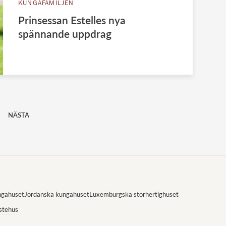
KUNGAFAMILJEN
Prinsessan Estelles nya
spännande uppdrag
NÄSTA
ngahuset
Jordanska kungahuset
Luxemburgska storhertighuset
stehus