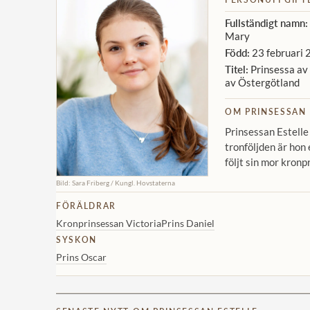
Fullständigt namn:
Mary
Född:
23 februari 
Titel:
Prinsessa av 
av Östergötland
OM PRINSESSAN 
Prinsessan Estelle
tronföljden är hon 
följt sin mor kronp
Bild: Sara Friberg / Kungl. Hovstaterna
FÖRÄLDRAR
Kronprinsessan Victoria
Prins Daniel
SYSKON
Prins Oscar