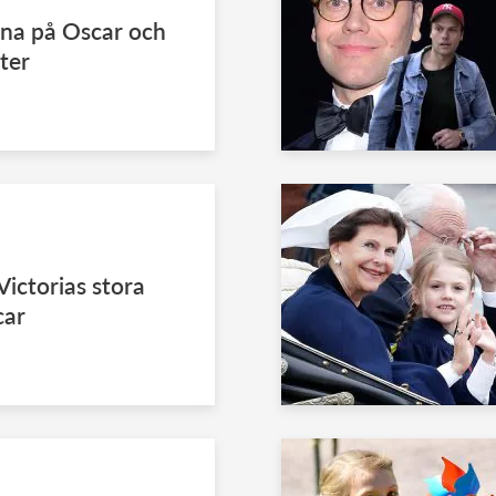
rna på Oscar och
kter
ictorias stora
car