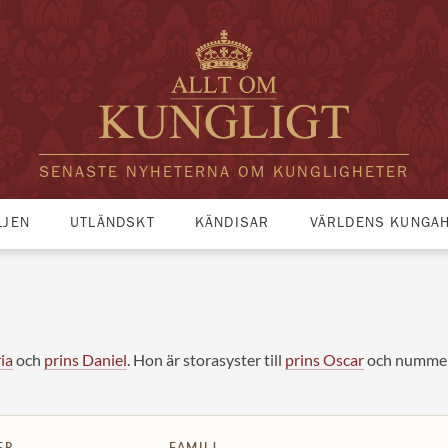
SENASTE NYHETERNA OM KUNGLIGHETER
LJEN
UTLÄNDSKT
KÄNDISAR
VÄRLDENS KUNGA
ia
och
prins Daniel
. Hon är storasyster till
prins Oscar
och nummer t
ER
FAMILJ