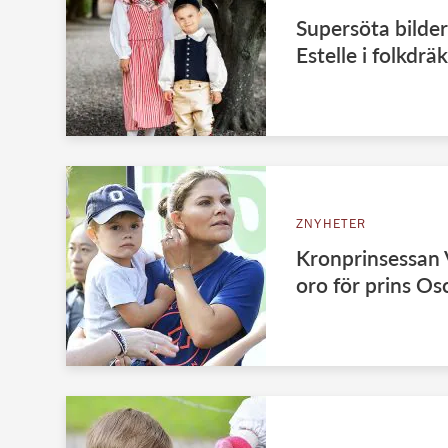
Supersöta bilde
Estelle i folkdrä
ZNYHETER
Kronprinsessan V
oro för prins Os