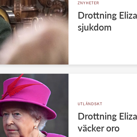
ZNYHETER
Drottning Eliz
sjukdom
UTLÄNDSKT
Drottning Eliz
väcker oro