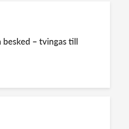
a besked – tvingas till
d