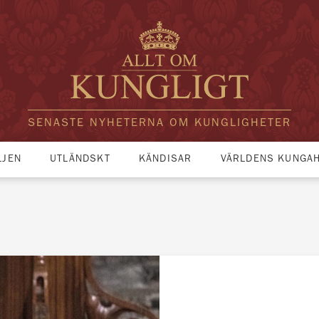
SENASTE NYHETERNA OM KUNGLIGHETER
LJEN
UTLÄNDSKT
KÄNDISAR
VÄRLDENS KUNGA