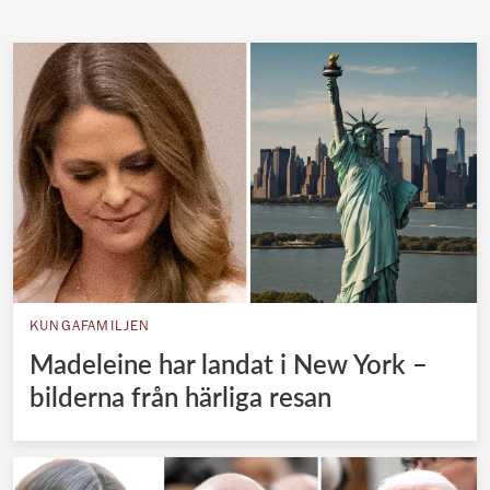
Norska kungahuset
Danska kungahuset
Spanska kungahuset
Nederländska kungahuset
Belgiska kungahuset
Jordanska kungahuset
Luxemburgska storhertighuset
Japanska kejsarhuset
KUNGAFAMILJEN
Thailändska kungahuset
Madeleine har landat i New York –
Marockanska kungahuset
bilderna från härliga resan
Monacos furstehus