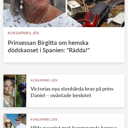
KUNGAFAMILJEN
Prinsessan Birgitta om hemska
dödskaoset i Spanien: "Rädda!"
KUNGAFAMILJEN
Victorias nya stenhårda krav på prins
Daniel – oväntade beslutet
KUNGAFAMILJEN
Vilda raseriet mot kungaparets lyxresa