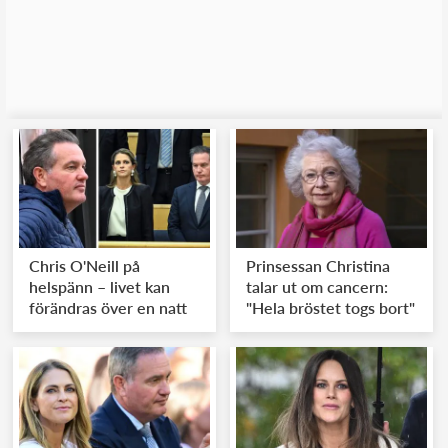
Chris O'Neill på
Prinsessan Christina
helspänn – livet kan
talar ut om cancern:
förändras över en natt
"Hela bröstet togs bort"