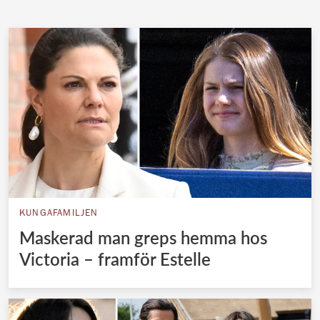
Norska kungahuset
Danska kungahuset
Spanska kungahuset
Nederländska kungahuset
Belgiska kungahuset
Jordanska kungahuset
Luxemburgska storhertighuset
Japanska kejsarhuset
KUNGAFAMILJEN
Thailändska kungahuset
Maskerad man greps hemma hos
Marockanska kungahuset
Victoria – framför Estelle
Monacos furstehus