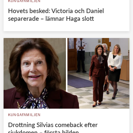
KUNGAFAMILJEN
Hovets besked: Victoria och Daniel
separerade – lämnar Haga slott
KUNGAFAMILJEN
Drottning Silvias comeback efter
sjukdomen – första bilden