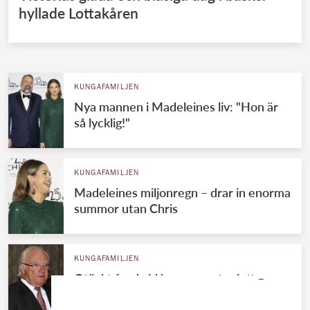
hyllade Lottakåren
KUNGAFAMILJEN
Nya mannen i Madeleines liv: "Hon är
så lycklig!"
KUNGAFAMILJEN
Madeleines miljonregn – drar in enorma
summor utan Chris
KUNGAFAMILJEN
Otäckt fynd vid kungaparets slott –
huvudet saknas på kroppen