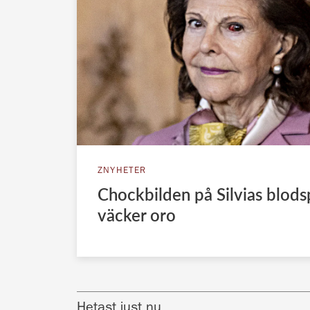
ZNYHETER
Chockbilden på Silvias blod
väcker oro
Hetast just nu