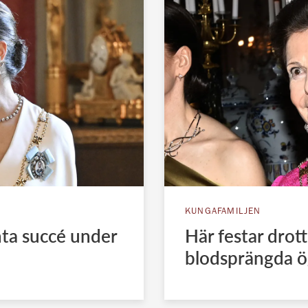
KUNGAFAMILJEN
nta succé under
Här festar drot
blodsprängda ö