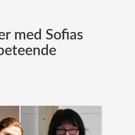
r med Sofias
 beteende