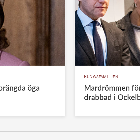
KUNGAFAMILJEN
sprängda öga
Mardrömmen för 
drabbad i Ockel