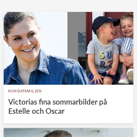
Norska kungahuset
Danska kungahuset
Spanska kungahuset
Nederländska kungahuset
Belgiska kungahuset
Jordanska kungahuset
Luxemburgska storhertighuset
Japanska kejsarhuset
KUNGAFAMILJEN
Thailändska kungahuset
Victorias fina sommarbilder på
Marockanska kungahuset
Estelle och Oscar
Monacos furstehus