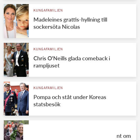
KUNGAFAMILJEN
Madeleines grattis-hyllning till
sockersöta Nicolas
KUNGAFAMILJEN
Chris O'Neills glada comeback i
rampljuset
KUNGAFAMILJEN
Pompa och ståt under Koreas
statsbesök
KUNGAFAMILJEN
Victoria om sin fantastiska resa runt om