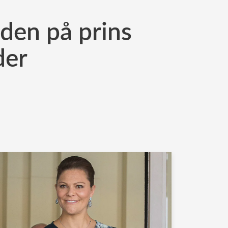
N
den på prins
der