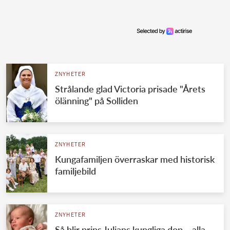
ZNYHETER
Strålande glad Victoria prisade "Årets
ölänning" på Solliden
ZNYHETER
Kungafamiljen överraskar med historisk
familjebild
ZNYHETER
Så blir prins Julians kungliga dop – alla