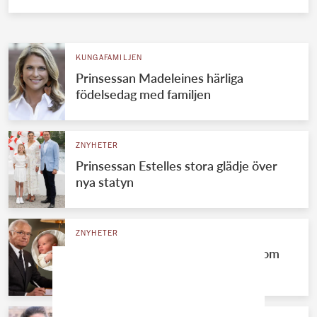
KUNGAFAMILJEN
Prinsessan Madeleines härliga
födelsedag med familjen
ZNYHETER
Prinsessan Estelles stora glädje över
nya statyn
ZNYHETER
Kungafamiljens oväntade besked om
prins Julians dop