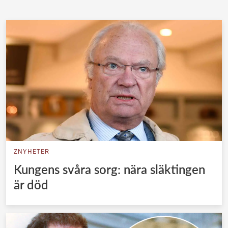
Norska kungahuset
Danska kungahuset
Spanska kungahuset
Nederländska kungahuset
Belgiska kungahuset
Jordanska kungahuset
Luxemburgska storhertighuset
Japanska kejsarhuset
ZNYHETER
Thailändska kungahuset
Kungens svåra sorg: nära släktingen
Marockanska kungahuset
är död
Monacos furstehus